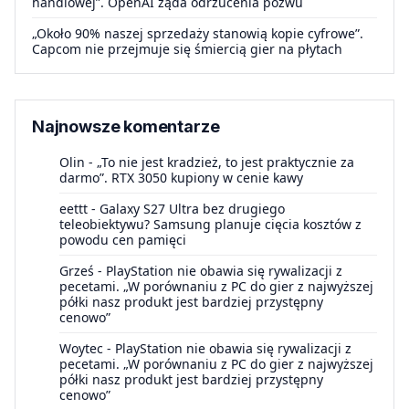
handlowej”. OpenAI żąda odrzucenia pozwu
„Około 90% naszej sprzedaży stanowią kopie cyfrowe”.
Capcom nie przejmuje się śmiercią gier na płytach
Najnowsze komentarze
Olin
-
„To nie jest kradzież, to jest praktycznie za
darmo”. RTX 3050 kupiony w cenie kawy
eettt
-
Galaxy S27 Ultra bez drugiego
teleobiektywu? Samsung planuje cięcia kosztów z
powodu cen pamięci
Grześ
-
PlayStation nie obawia się rywalizacji z
pecetami. „W porównaniu z PC do gier z najwyższej
półki nasz produkt jest bardziej przystępny
cenowo”
Woytec
-
PlayStation nie obawia się rywalizacji z
pecetami. „W porównaniu z PC do gier z najwyższej
półki nasz produkt jest bardziej przystępny
cenowo”