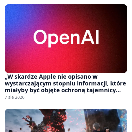
„W skardze Apple nie opisano w
wystarczającym stopniu informacji, które
miałyby być objęte ochroną tajemnicy
handlowej”. OpenAI żąda odrzucenia
7 sie 2026
pozwu