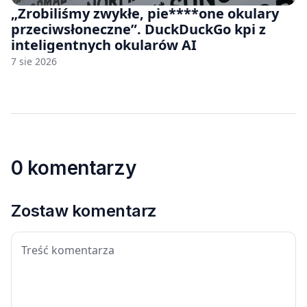
„Zrobiliśmy zwykłe, pie****one okulary
przeciwsłoneczne”. DuckDuckGo kpi z
inteligentnych okularów AI
7 sie 2026
0 komentarzy
Zostaw komentarz