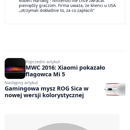
Robert Hartwig
-
Nintendo nie chce zwracać
pieniędzy graczom. Firma uważa, że klienci u USA
„otrzymali dokładnie to, za co zapłacili”
Poprzedni artykuł
MWC 2016: Xiaomi pokazało
flagowca Mi 5
Następny artykuł
Gamingowa mysz ROG Sica w
nowej wersji kolorystycznej