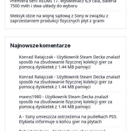
Premiera serii REDMI 17. Wyświetlacz 6,9 cala, bateria
7500 mAh i dwa układy do wyboru
Meksyk idzie na wojnę sądową z Sony w związku z
zaprzestaniem produkcji fizycznych płyt z grami
Najnowsze komentarze
Konrad Ratajczak
-
Użytkownik Steam Decka znalazł
sposób na zbudowanie fizycznej kolekcji gier za
pomocą dyskietek z 1.44 MB pamięci
Konrad Ratajczak
-
Użytkownik Steam Decka znalazł
sposób na zbudowanie fizycznej kolekcji gier za
pomocą dyskietek z 1.44 MB pamięci
maxns1980
-
Użytkownik Steam Decka znalazł
sposób na zbudowanie fizycznej kolekcji gier za
pomocą dyskietek z 1.44 MB pamięci
A
-
Sony umieszcza ostrzeżenia na pudełkach PS5.
Etykieta informuje o końcu gier na płytach