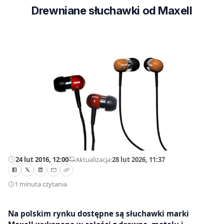
Drewniane słuchawki od Maxell
24 lut 2016, 12:00
—
Aktualizacja:
28 lut 2026, 11:37
1 minuta czytania
Na polskim rynku dostępne są słuchawki marki