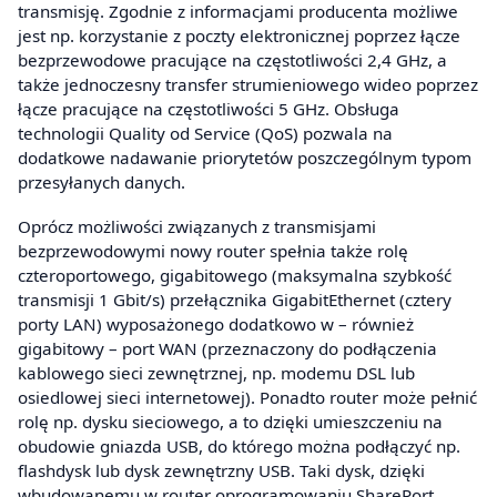
transmisję. Zgodnie z informacjami producenta możliwe
jest np. korzystanie z poczty elektronicznej poprzez łącze
bezprzewodowe pracujące na częstotliwości 2,4 GHz, a
także jednoczesny transfer strumieniowego wideo poprzez
łącze pracujące na częstotliwości 5 GHz. Obsługa
technologii Quality od Service (QoS) pozwala na
dodatkowe nadawanie priorytetów poszczególnym typom
przesyłanych danych.
Oprócz możliwości związanych z transmisjami
bezprzewodowymi nowy router spełnia także rolę
czteroportowego, gigabitowego (maksymalna szybkość
transmisji 1 Gbit/s) przełącznika GigabitEthernet (cztery
porty LAN) wyposażonego dodatkowo w – również
gigabitowy – port WAN (przeznaczony do podłączenia
kablowego sieci zewnętrznej, np. modemu DSL lub
osiedlowej sieci internetowej). Ponadto router może pełnić
rolę np. dysku sieciowego, a to dzięki umieszczeniu na
obudowie gniazda USB, do którego można podłączyć np.
flashdysk lub dysk zewnętrzny USB. Taki dysk, dzięki
wbudowanemu w router oprogramowaniu SharePort,