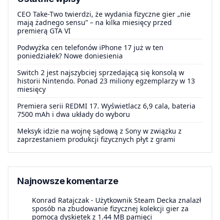
CEO Take-Two twierdzi, że wydania fizyczne gier „nie
mają żadnego sensu” – na kilka miesięcy przed
premierą GTA VI
Podwyżka cen telefonów iPhone 17 już w ten
poniedziałek? Nowe doniesienia
Switch 2 jest najszybciej sprzedającą się konsolą w
historii Nintendo. Ponad 23 miliony egzemplarzy w 13
miesięcy
Premiera serii REDMI 17. Wyświetlacz 6,9 cala, bateria
7500 mAh i dwa układy do wyboru
Meksyk idzie na wojnę sądową z Sony w związku z
zaprzestaniem produkcji fizycznych płyt z grami
Najnowsze komentarze
Konrad Ratajczak
-
Użytkownik Steam Decka znalazł
sposób na zbudowanie fizycznej kolekcji gier za
pomocą dyskietek z 1.44 MB pamięci