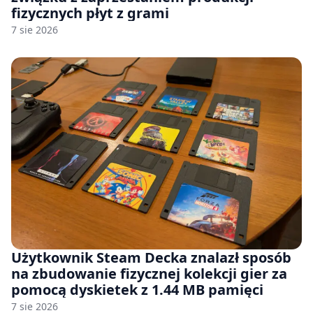
fizycznych płyt z grami
7 sie 2026
Użytkownik Steam Decka znalazł sposób
na zbudowanie fizycznej kolekcji gier za
pomocą dyskietek z 1.44 MB pamięci
7 sie 2026