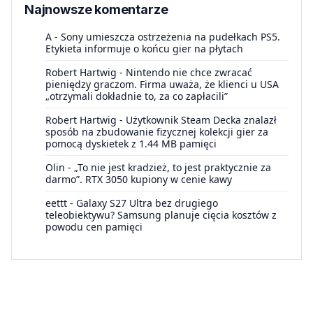
Najnowsze komentarze
A
-
Sony umieszcza ostrzeżenia na pudełkach PS5.
Etykieta informuje o końcu gier na płytach
Robert Hartwig
-
Nintendo nie chce zwracać
pieniędzy graczom. Firma uważa, że klienci u USA
„otrzymali dokładnie to, za co zapłacili”
Robert Hartwig
-
Użytkownik Steam Decka znalazł
sposób na zbudowanie fizycznej kolekcji gier za
pomocą dyskietek z 1.44 MB pamięci
Olin
-
„To nie jest kradzież, to jest praktycznie za
darmo”. RTX 3050 kupiony w cenie kawy
eettt
-
Galaxy S27 Ultra bez drugiego
teleobiektywu? Samsung planuje cięcia kosztów z
powodu cen pamięci