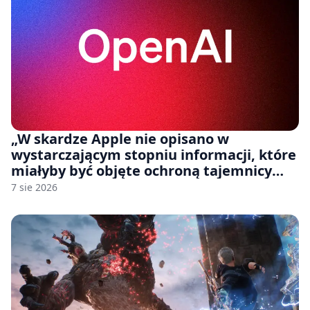
„W skardze Apple nie opisano w
wystarczającym stopniu informacji, które
miałyby być objęte ochroną tajemnicy
handlowej”. OpenAI żąda odrzucenia
7 sie 2026
pozwu