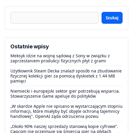
Szukaj
Ostatnie wpisy
Meksyk idzie na wojnę sądową z Sony w związku z
zaprzestaniem produkcji fizycznych płyt z grami
Użytkownik Steam Decka znalazł sposób na zbudowanie
fizycznej kolekcji gier za pomocą dyskietek z 1.44 MB
pamięci
Niemiecki i europejski sektor gier potrzebują wsparcia.
Stowarzyszenie Game apeluje do polityków
„W skardze Apple nie opisano w wystarczającym stopniu
informacji, które miałyby być objęte ochroną tajemnicy
handlowej”. OpenAI żąda odrzucenia pozwu
„Około 90% naszej sprzedaży stanowią kopie cyfrowe”.
Capcom nie przejmuje się śmiercią gier na płytach