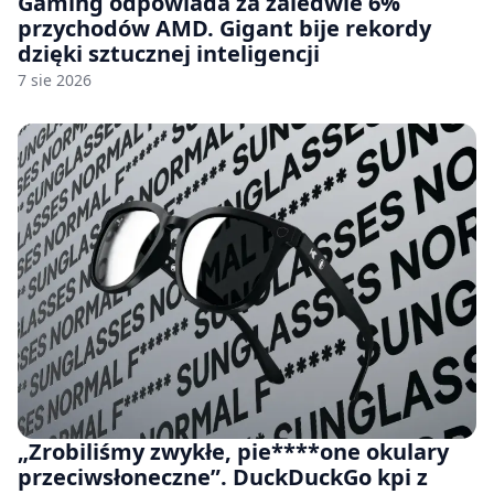
Gaming odpowiada za zaledwie 6%
przychodów AMD. Gigant bije rekordy
dzięki sztucznej inteligencji
7 sie 2026
„Zrobiliśmy zwykłe, pie****one okulary
przeciwsłoneczne”. DuckDuckGo kpi z