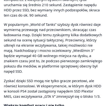
uruchamia się średnio 210 sekund. Zastąpienie napędu
HDD przez SSD, bez wymiany innych podzespołów, skraca
ten czas do ok. 90 sekund.
W popularnym „World of Tanks” szybszy dysk również daje
wymierną przewagę nad przeciwnikiem, skracając czas
ładowania map. Dzięki temu zyskujemy kilka dodatkowych
sekund na ocenę sytuacji taktycznej. Przeciwnicy, którzy
utknęli na ekranie wczytywania, takiej możliwości nie
mają. Nadchodzący i mocno oczekiwany „Wiedźmin 3″
będzie wymagał 40 GB wolnego miejsca na dysku, a
znakiem czasu jest to, że podczas pierwszego zamkniętego
pokazu dla mediów, w platformie sprzętowej obecny był
napęd SSD.
Zyskać dzięki SSD mogą nie tylko gracze pecetowi, ale
również konsolowi. W eksperymencie, w którym dysk HDD
w konsoli PS4 został zastąpiony napędem SSD Plextor
M6S, czas wczytywania „GTA V” zmniejszył się o blisko 1/3.
Większy komfort pracy i nie tylko