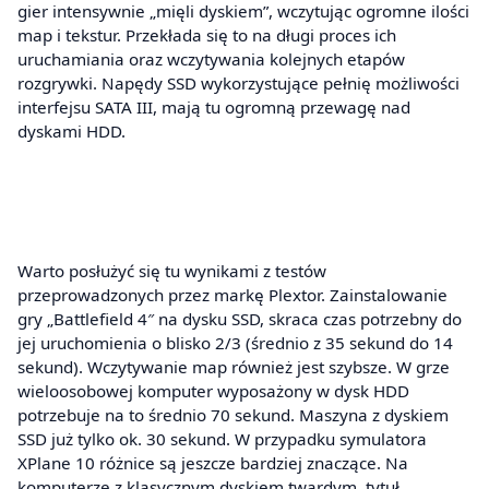
gier intensywnie „mięli dyskiem”, wczytując ogromne ilości
map i tekstur. Przekłada się to na długi proces ich
uruchamiania oraz wczytywania kolejnych etapów
rozgrywki. Napędy SSD wykorzystujące pełnię możliwości
interfejsu SATA III, mają tu ogromną przewagę nad
dyskami HDD.
Warto posłużyć się tu wynikami z testów
przeprowadzonych przez markę Plextor. Zainstalowanie
gry „Battlefield 4″ na dysku SSD, skraca czas potrzebny do
jej uruchomienia o blisko 2/3 (średnio z 35 sekund do 14
sekund). Wczytywanie map również jest szybsze. W grze
wieloosobowej komputer wyposażony w dysk HDD
potrzebuje na to średnio 70 sekund. Maszyna z dyskiem
SSD już tylko ok. 30 sekund. W przypadku symulatora
XPlane 10 różnice są jeszcze bardziej znaczące. Na
komputerze z klasycznym dyskiem twardym, tytuł