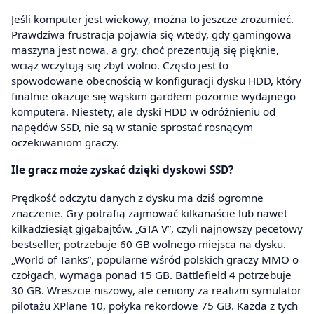
Jeśli komputer jest wiekowy, można to jeszcze zrozumieć.
Prawdziwa frustracja pojawia się wtedy, gdy gamingowa
maszyna jest nowa, a gry, choć prezentują się pięknie,
wciąż wczytują się zbyt wolno. Często jest to
spowodowane obecnością w konfiguracji dysku HDD, który
finalnie okazuje się wąskim gardłem pozornie wydajnego
komputera. Niestety, ale dyski HDD w odróżnieniu od
napędów SSD, nie są w stanie sprostać rosnącym
oczekiwaniom graczy.
Ile gracz może zyskać dzięki dyskowi SSD?
Prędkość odczytu danych z dysku ma dziś ogromne
znaczenie. Gry potrafią zajmować kilkanaście lub nawet
kilkadziesiąt gigabajtów. „GTA V”, czyli najnowszy pecetowy
bestseller, potrzebuje 60 GB wolnego miejsca na dysku.
„World of Tanks”, popularne wśród polskich graczy MMO o
czołgach, wymaga ponad 15 GB. Battlefield 4 potrzebuje
30 GB. Wreszcie niszowy, ale ceniony za realizm symulator
pilotażu XPlane 10, połyka rekordowe 75 GB. Każda z tych