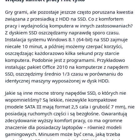
Gry grami, ale pozostaje jeszcze często poruszana kwestia
związana z przesiadką z HDD na SSD. Co z komfortem
pracy i wydajnością komputera w innych zastosowaniach?
Z dyskiem SSD oszczędzamy naprawdę sporo czasu.
Instalacja systemu Windows 8.1 (64-bit) na SSD zajmuje
niecałe 10 minut, a później możemy czerpać korzyści,
oszczędzając każdorazowo kilka sekund przy starcie
komputera. Podobnie jest z programami. Przykładowo
instalując pakiet Office 2010 na komputerze z napędem
SSD, oszczędzimy średnio 1/3 czasu w porównaniu do
identycznej maszyny wyposażonej w dysk HDD.
Jakie są inne mocne strony napędów SSD, o których nie
wspomnieliśmy? Są lekkie, niezwykle kompaktowe
(modele SATA III mają format 2,5 cala i grubość 7 mm), nie
posiadają ruchomych części i są bezgłośne. Gwarantują
zdecydowanie wyższy komfort pracy, co ma ogromne
znaczenie dla posiadaczy laptopów – również modeli
gamingowych. Minusem może być cena, jaką trzeba