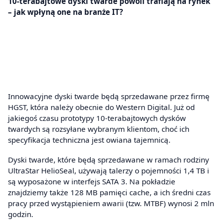
10-terabajtowe dyski twarde powoli trafiają na rynek
– jak wpłyną one na branże IT?
Innowacyjne dyski twarde będą sprzedawane przez firmę
HGST, która należy obecnie do Western Digital. Już od
jakiegoś czasu prototypy 10-terabajtowych dysków
twardych są rozsyłane wybranym klientom, choć ich
specyfikacja techniczna jest owiana tajemnicą.
Dyski twarde, które będą sprzedawane w ramach rodziny
UltraStar HelioSeal, używają talerzy o pojemności 1,4 TB i
są wyposażone w interfejs SATA 3. Na pokładzie
znajdziemy także 128 MB pamięci cache, a ich średni czas
pracy przed wystąpieniem awarii (tzw. MTBF) wynosi 2 mln
godzin.