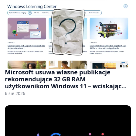
Microsoft usuwa własne publikacje
rekomendujące 32 GB RAM
użytkownikom Windows 11 – wciskając
nam przy tym komputery z 8 GB RAM po
6 sie 2026
zawyżonych cenach