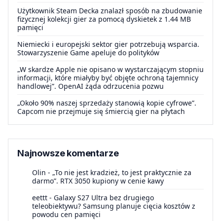
Użytkownik Steam Decka znalazł sposób na zbudowanie
fizycznej kolekcji gier za pomocą dyskietek z 1.44 MB
pamięci
Niemiecki i europejski sektor gier potrzebują wsparcia.
Stowarzyszenie Game apeluje do polityków
„W skardze Apple nie opisano w wystarczającym stopniu
informacji, które miałyby być objęte ochroną tajemnicy
handlowej”. OpenAI żąda odrzucenia pozwu
„Około 90% naszej sprzedaży stanowią kopie cyfrowe”.
Capcom nie przejmuje się śmiercią gier na płytach
Najnowsze komentarze
Olin
-
„To nie jest kradzież, to jest praktycznie za
darmo”. RTX 3050 kupiony w cenie kawy
eettt
-
Galaxy S27 Ultra bez drugiego
teleobiektywu? Samsung planuje cięcia kosztów z
powodu cen pamięci