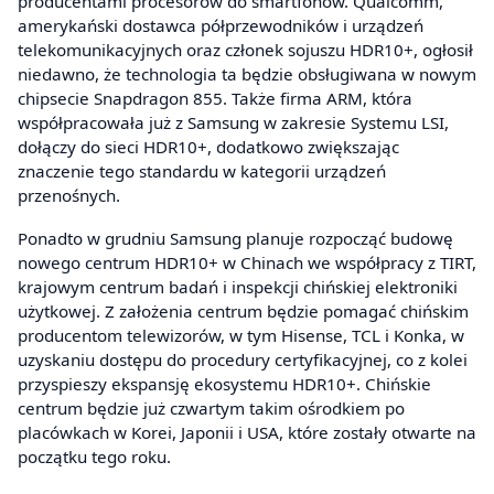
producentami procesorów do smartfonów. Qualcomm,
amerykański dostawca półprzewodników i urządzeń
telekomunikacyjnych oraz członek sojuszu HDR10+, ogłosił
niedawno, że technologia ta będzie obsługiwana w nowym
chipsecie Snapdragon 855. Także firma ARM, która
współpracowała już z Samsung w zakresie Systemu LSI,
dołączy do sieci HDR10+, dodatkowo zwiększając
znaczenie tego standardu w kategorii urządzeń
przenośnych.
Ponadto w grudniu Samsung planuje rozpocząć budowę
nowego centrum HDR10+ w Chinach we współpracy z TIRT,
krajowym centrum badań i inspekcji chińskiej elektroniki
użytkowej. Z założenia centrum będzie pomagać chińskim
producentom telewizorów, w tym Hisense, TCL i Konka, w
uzyskaniu dostępu do procedury certyfikacyjnej, co z kolei
przyspieszy ekspansję ekosystemu HDR10+. Chińskie
centrum będzie już czwartym takim ośrodkiem po
placówkach w Korei, Japonii i USA, które zostały otwarte na
początku tego roku.