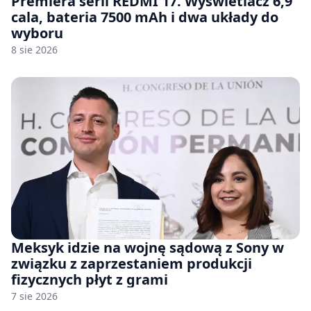
Premiera serii REDMI 17. Wyświetlacz 6,9
cala, bateria 7500 mAh i dwa układy do
wyboru
8 sie 2026
Meksyk idzie na wojnę sądową z Sony w
związku z zaprzestaniem produkcji
fizycznych płyt z grami
7 sie 2026