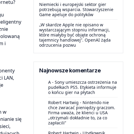
ernetu?
Niemiecki i europejski sektor gier
potrzebują wsparcia. Stowarzyszenie
gu
Game apeluje do polityków
teligentny
„W skardze Apple nie opisano w
znie
wystarczającym stopniu informacji,
które miałyby być objęte ochroną
izolowaną
tajemnicy handlowej”. OpenAI żąda
m i
odrzucenia pozwu
onenty
Najnowsze komentarze
ci LAN,
A
-
Sony umieszcza ostrzeżenia na
je
pudełkach PS5. Etykieta informuje
o końcu gier na płytach
Robert Hartwig
-
Nintendo nie
chce zwracać pieniędzy graczom.
h w
Firma uważa, że klienci u USA
„otrzymali dokładnie to, za co
ianie się
zapłacili”
ieci,
Robert Hartwig
-
Użytkownik
jdujących