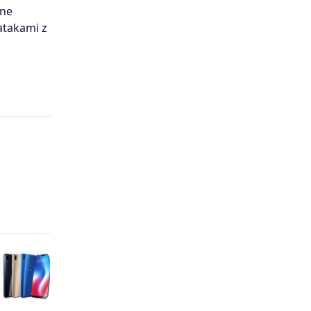
dne
atakami z