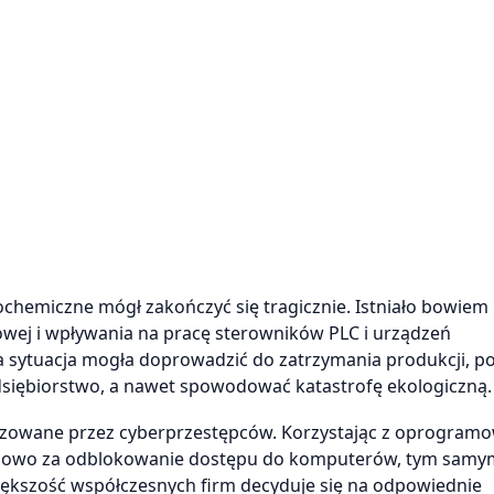
hemiczne mógł zakończyć się tragicznie. Istniało bowiem 
łowej i wpływania na pracę sterowników PLC i urządzeń
a sytuacja mogła doprowadzić do zatrzymania produkcji, po
siębiorstwo, a nawet spowodować katastrofę ekologiczną.
alizowane przez cyberprzestępców. Korzystając z oprogram
dowo za odblokowanie dostępu do komputerów, tym samym
większość współczesnych firm decyduje się na odpowiednie