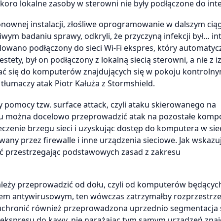
ro lokalne zasoby w sterowni nie były podłączone do int
wnej instalacji, złośliwe oprogramowanie w dalszym cią
wym badaniu sprawy, odkryli, że przyczyną infekcji był… in
alowano podłączony do sieci Wi-Fi ekspres, który automatyc
tety, był on podłączony z lokalną siecią sterowni, a nie z 
tać się do komputerów znajdujących się w pokoju kontrolny
łumaczy atak Piotr Kałuża z Stormshield.
 pomocy tzw. surface attack, czyli ataku skierowanego na
emu można docelowo przeprowadzić atak na pozostałe komp
eczenie brzegu sieci i uzyskując dostęp do komputera w sie
any przez firewalle i inne urządzenia sieciowe. Jak wskazu
nąć przestrzegając podstawowych zasad z zakresu
leży przeprowadzić od dołu, czyli od komputerów będącyc
mem antywirusowym, ten wówczas zatrzymałby rozprzestrzen
 uchronić również przeprowadzona uprzednio segmentacja s
a ekspresu do kawy, nie narażając tym samym urządzeń zna