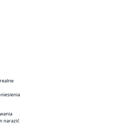
realne
niesienia
owania
 narazić