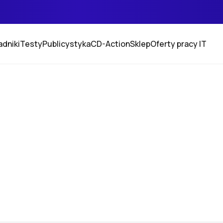
adniki
Testy
Publicystyka
CD-Action
Sklep
Oferty pracy IT