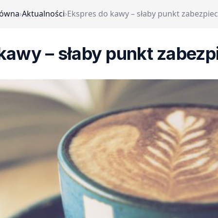
łówna
›
Aktualności
›
Ekspres do kawy – słaby punkt zabezpiec
kawy – słaby punkt zabezp