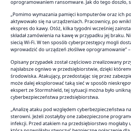
oprogramowaniem ransomware. Jak do tego doszło, sko
„Pomimo wymazania pamięci komputerów oraz ich pono
aktywowało się na urządzeniach. Pracownicy, po wnikli
ekspres do kawy. Otóż, kilka tygodni wcześniej zainst
składał zamówienia na kawę w przypadku jej braku. Nies
siecią Wi-Fi. W ten sposób cyberprzestępcy mogli dos
wprowadzić do urządzeń złośliwe oprogramowanie” – t
Opisany przypadek został częściowo zrealizowany przy
najsłabsze ogniwo w przedsiębiorstwie, dzięki któr
środowiska. Atakujący, przedostając się przez zabezpi
może dalej eksplorować taką sieć w sposób nieskrępow
ekspert ze Stormshield, tej sytuacji można było unik
cyberbezpieczeństwa przedsiębiorstwa.
„Analizę ataku pod względem cyberbezpieczeństwa na
sterowni. Jeżeli zostałyby one zabezpieczone progra
infekcji. Przed atakiem na przedsiębiorstwo mogłaby
która pozwoliłaby stworzyć bezpieczne połączenie dl