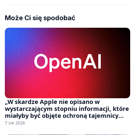
Może Ci się spodobać
„W skardze Apple nie opisano w
wystarczającym stopniu informacji, które
miałyby być objęte ochroną tajemnicy
handlowej”. OpenAI żąda odrzucenia
7 sie 2026
pozwu