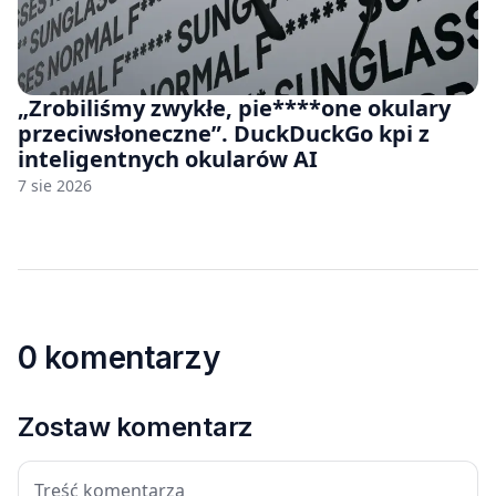
„Zrobiliśmy zwykłe, pie****one okulary
przeciwsłoneczne”. DuckDuckGo kpi z
inteligentnych okularów AI
7 sie 2026
0 komentarzy
Zostaw komentarz