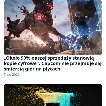
„Około 90% naszej sprzedaży stanowią
kopie cyfrowe”. Capcom nie przejmuje się
śmiercią gier na płytach
7 sie 2026