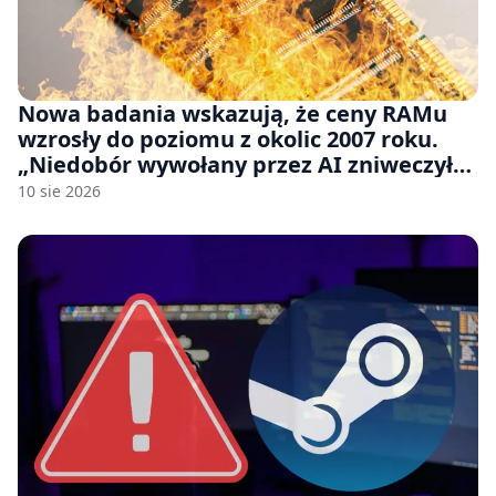
Nowa badania wskazują, że ceny RAMu
wzrosły do poziomu z okolic 2007 roku.
„Niedobór wywołany przez AI zniweczył
20 lat postępów w ciągu zaledwie kilku
10 sie 2026
miesięcy.”