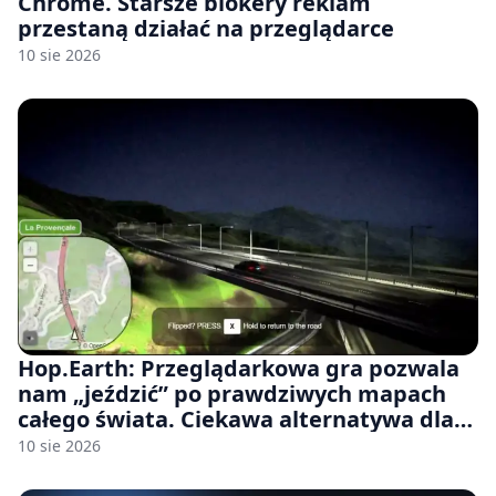
Chrome. Starsze blokery reklam
przestaną działać na przeglądarce
10 sie 2026
Hop.Earth: Przeglądarkowa gra pozwala
nam „jeździć” po prawdziwych mapach
całego świata. Ciekawa alternatywa dla
Google Street View
10 sie 2026