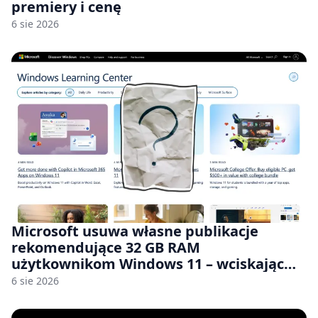
premiery i cenę
6 sie 2026
Microsoft usuwa własne publikacje
rekomendujące 32 GB RAM
użytkownikom Windows 11 – wciskając
nam przy tym komputery z 8 GB RAM po
6 sie 2026
zawyżonych cenach