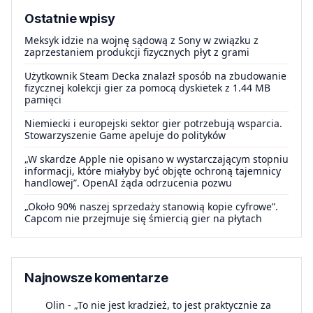
Ostatnie wpisy
Meksyk idzie na wojnę sądową z Sony w związku z
zaprzestaniem produkcji fizycznych płyt z grami
Użytkownik Steam Decka znalazł sposób na zbudowanie
fizycznej kolekcji gier za pomocą dyskietek z 1.44 MB
pamięci
Niemiecki i europejski sektor gier potrzebują wsparcia.
Stowarzyszenie Game apeluje do polityków
„W skardze Apple nie opisano w wystarczającym stopniu
informacji, które miałyby być objęte ochroną tajemnicy
handlowej”. OpenAI żąda odrzucenia pozwu
„Około 90% naszej sprzedaży stanowią kopie cyfrowe”.
Capcom nie przejmuje się śmiercią gier na płytach
Najnowsze komentarze
Olin
-
„To nie jest kradzież, to jest praktycznie za