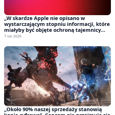
„W skardze Apple nie opisano w
wystarczającym stopniu informacji, które
miałyby być objęte ochroną tajemnicy
handlowej”. OpenAI żąda odrzucenia
7 sie 2026
pozwu
„Około 90% naszej sprzedaży stanowią