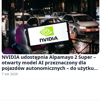
NVIDIA udostępnia Alpamayo 2 Super –
otwarty model AI przeznaczony dla
pojazdów autonomicznych – do użytku
komercyjnego
7 sie 2026