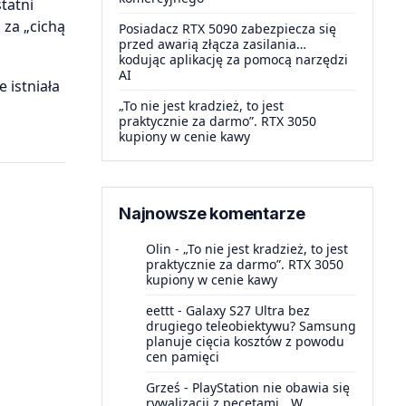
tatni
za „cichą
Posiadacz RTX 5090 zabezpiecza się
przed awarią złącza zasilania…
kodując aplikację za pomocą narzędzi
AI
 istniała
„To nie jest kradzież, to jest
praktycznie za darmo”. RTX 3050
kupiony w cenie kawy
Najnowsze komentarze
Olin
-
„To nie jest kradzież, to jest
praktycznie za darmo”. RTX 3050
kupiony w cenie kawy
eettt
-
Galaxy S27 Ultra bez
drugiego teleobiektywu? Samsung
planuje cięcia kosztów z powodu
cen pamięci
Grześ
-
PlayStation nie obawia się
rywalizacji z pecetami. „W