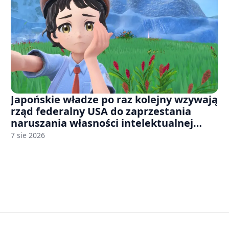
Japońskie władze po raz kolejny wzywają
rząd federalny USA do zaprzestania
naruszania własności intelektualnej
japońskich gier i anime
7 sie 2026