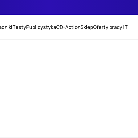
adniki
Testy
Publicystyka
CD-Action
Sklep
Oferty pracy IT