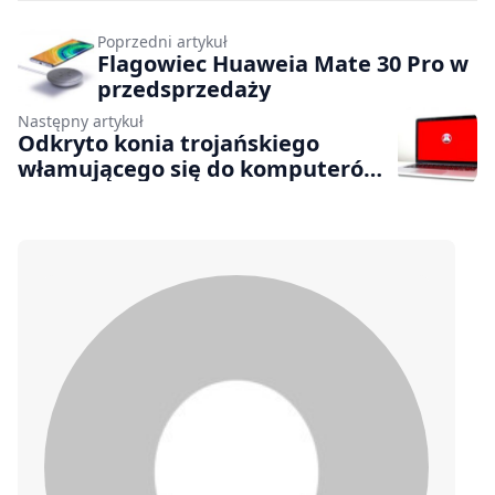
Poprzedni artykuł
Flagowiec Huaweia Mate 30 Pro w
przedsprzedaży
Następny artykuł
Odkryto konia trojańskiego
włamującego się do komputerów
Mac