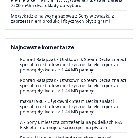
Premiera serii REDMI 17. Wyświetlacz 6,9 cala, bateria
7500 mAh i dwa układy do wyboru
Meksyk idzie na wojnę sądową z Sony w związku z
zaprzestaniem produkcji fizycznych płyt z grami
Najnowsze komentarze
Konrad Ratajczak
-
Użytkownik Steam Decka znalazł
sposób na zbudowanie fizycznej kolekcji gier za
pomocą dyskietek z 1.44 MB pamięci
Konrad Ratajczak
-
Użytkownik Steam Decka znalazł
sposób na zbudowanie fizycznej kolekcji gier za
pomocą dyskietek z 1.44 MB pamięci
maxns1980
-
Użytkownik Steam Decka znalazł
sposób na zbudowanie fizycznej kolekcji gier za
pomocą dyskietek z 1.44 MB pamięci
A
-
Sony umieszcza ostrzeżenia na pudełkach PS5.
Etykieta informuje o końcu gier na płytach
Robert Hartwig
-
Nintendo nie chce zwracać