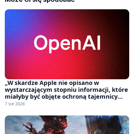
„W skardze Apple nie opisano w
wystarczającym stopniu informacji, które
miałyby być objęte ochroną tajemnicy
handlowej”. OpenAI żąda odrzucenia
7 sie 2026
pozwu