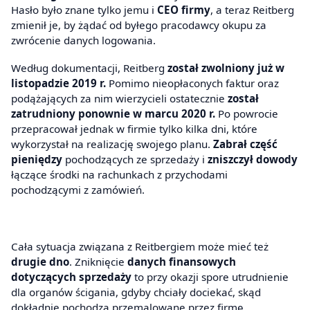
Hasło było znane tylko jemu i
CEO firmy
, a teraz Reitberg
zmienił je, by żądać od byłego pracodawcy okupu za
zwrócenie danych logowania.
Według dokumentacji, Reitberg
został zwolniony już w
listopadzie 2019 r
.
Pomimo nieopłaconych faktur oraz
podążających za nim wierzycieli ostatecznie
został
zatrudniony ponownie w marcu 2020 r.
Po powrocie
przepracował jednak w firmie tylko kilka dni, które
wykorzystał na realizację swojego planu.
Zabrał część
pieniędzy
pochodzących ze sprzedaży i
zniszczył dowody
łączące środki na rachunkach z przychodami
pochodzącymi z zamówień.
Cała sytuacja związana z Reitbergiem może mieć też
drugie dno
. Zniknięcie
danych finansowych
dotyczących sprzedaży
to przy okazji spore utrudnienie
dla organów ścigania, gdyby chciały dociekać, skąd
dokładnie pochodzą przemalowane przez firmę