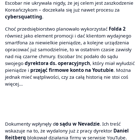
Escobar nie ukrywała nigdy, że jej celem jest zaszkodzenie
Koreańczykom – doczekała się już nawet procesu za
cybersquatting
.
Choć przedsiębiorstwo planowało wykorzystać
Folda 2
również jako element promocji i dać klientom wydajnego
smartfona za niewielkie pieniądze, a kolejne urządzenia
opracować już samodzielnie, to w ostatnim czasie zawisły
nad nią czarne chmury. Escobar Inc podało do sądu
swojego
dyrektora ds. operacyjnych
, który miał wyłudzić
pieniądze i
przejąć firmowe konto na
Youtubie
. Można
jednak mieć wątpliwości, czy za całą historią nie stoi coś
więcej…
Dokumenty wpłynęły d
o sądu w Nevadzie
. Ich treść
wskazuje na to, że wydalony już z pracy dyrektor
Daniel
Reitberg
blokował działania firmy w serwisie YouTube.