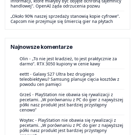
informacji, które miałyby być objęte ochroną tajemnicy
handlowej”. OpenAI żąda odrzucenia pozwu
„Około 90% naszej sprzedaży stanowią kopie cyfrowe”.
Capcom nie przejmuje się śmiercią gier na płytach
Najnowsze komentarze
Olin
-
„To nie jest kradzież, to jest praktycznie za
darmo”. RTX 3050 kupiony w cenie kawy
eettt
-
Galaxy S27 Ultra bez drugiego
teleobiektywu? Samsung planuje cięcia kosztów z
powodu cen pamięci
Grześ
-
PlayStation nie obawia się rywalizacji z
pecetami. „W porównaniu z PC do gier z najwyższej
półki nasz produkt jest bardziej przystępny
cenowo”
Woytec
-
PlayStation nie obawia się rywalizacji z
pecetami. „W porównaniu z PC do gier z najwyższej
półki nasz produkt jest bardziej przystępny