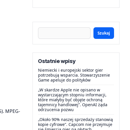
Szukaj
Ostatnie wpisy
Niemiecki i europejski sektor gier
potrzebują wsparcia. Stowarzyszenie
Game apeluje do polityków
„W skardze Apple nie opisano w
wystarczającym stopniu informacji,
które miałyby być objęte ochroną
tajemnicy handlowej”. OpenAI żąda
odrzucenia pozwu
5). MPEG-
„Około 90% naszej sprzedaży stanowią
kopie cyfrowe”. Capcom nie przejmuje
się śmiercią gier na płytach