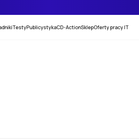
adniki
Testy
Publicystyka
CD-Action
Sklep
Oferty pracy IT