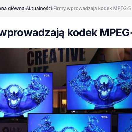
ona główna
›
Aktualności
›
Firmy wprowadzają kodek MPEG-5
 wprowadzają kodek MPEG