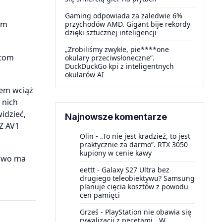
Gaming odpowiada za zaledwie 6%
ym
przychodów AMD. Gigant bije rekordy
dzięki sztucznej inteligencji
„Zrobiliśmy zwykłe, pie****one
atom
okulary przeciwsłoneczne”.
DuckDuckGo kpi z inteligentnych
okularów AI
iem wciąż
 nich
idzieć,
Najnowsze komentarze
Z AV1
Olin
-
„To nie jest kradzież, to jest
praktycznie za darmo”. RTX 3050
kupiony w cenie kawy
lowo ma
eettt
-
Galaxy S27 Ultra bez
drugiego teleobiektywu? Samsung
planuje cięcia kosztów z powodu
cen pamięci
Grześ
-
PlayStation nie obawia się
rywalizacji z pecetami. „W