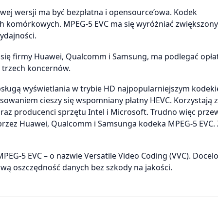
wej wersji ma być bezpłatna i opensource’owa. Kodek
ach komórkowych. MPEG-5 EVC ma się wyróżniać zwiększon
dajności.
 się firmy Huawei, Qualcomm i Samsung, ma podlegać opł
 trzech koncernów.
sługą wyświetlania w trybie HD najpopularniejszym kodek
resowaniem cieszy się wspomniany płatny HEVC. Korzystają z
raz producenci sprzętu Intel i Microsoft. Trudno więc przew
e przez Huawei, Qualcomm i Samsunga kodeka MPEG-5 EVC. 
 MPEG-5 EVC – o nazwie Versatile Video Coding (VVC). Doce
ową oszczędność danych bez szkody na jakości.