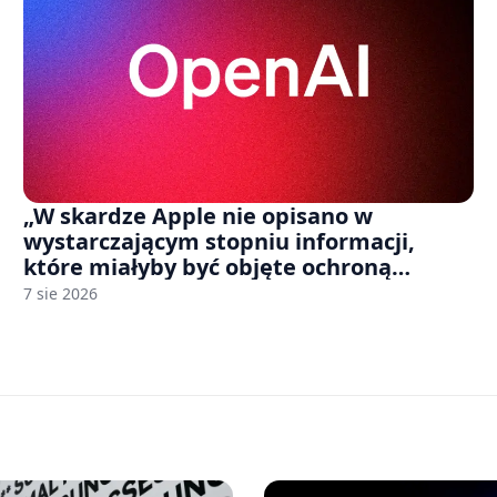
„W skardze Apple nie opisano w
wystarczającym stopniu informacji,
które miałyby być objęte ochroną
tajemnicy handlowej”. OpenAI żąda
7 sie 2026
odrzucenia pozwu