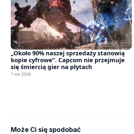
„Około 90% naszej sprzedaży stanowią
kopie cyfrowe”. Capcom nie przejmuje
się śmiercią gier na płytach
7 sie 2026
Może Ci się spodobać