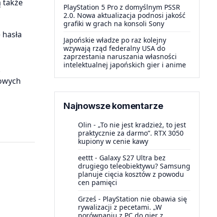
ą także
PlayStation 5 Pro z domyślnym PSSR
2.0. Nowa aktualizacja podnosi jakość
grafiki w grach na konsoli Sony
 hasła
Japońskie władze po raz kolejny
wzywają rząd federalny USA do
zaprzestania naruszania własności
intelektualnej japońskich gier i anime
.
nowych
Najnowsze komentarze
Olin
-
„To nie jest kradzież, to jest
praktycznie za darmo”. RTX 3050
kupiony w cenie kawy
eettt
-
Galaxy S27 Ultra bez
drugiego teleobiektywu? Samsung
planuje cięcia kosztów z powodu
cen pamięci
Grześ
-
PlayStation nie obawia się
rywalizacji z pecetami. „W
porównaniu z PC do gier z