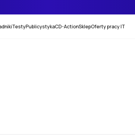
adniki
Testy
Publicystyka
CD-Action
Sklep
Oferty pracy IT