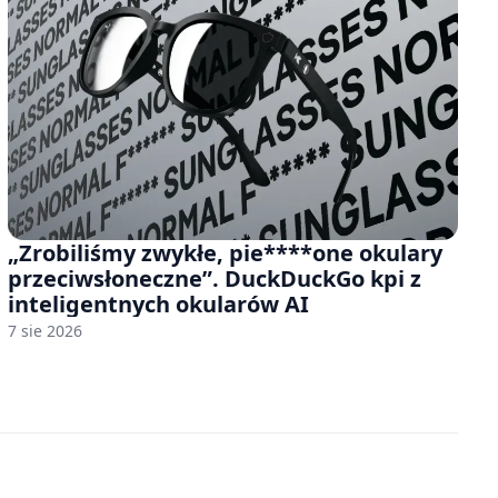
„Zrobiliśmy zwykłe, pie****one okulary
przeciwsłoneczne”. DuckDuckGo kpi z
inteligentnych okularów AI
7 sie 2026