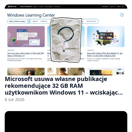
Microsoft usuwa własne publikacje
rekomendujące 32 GB RAM
użytkownikom Windows 11 – wciskając
nam przy tym komputery z 8 GB RAM po
6 sie 2026
zawyżonych cenach