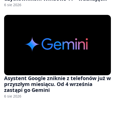
nam przy tym komputery z 8 GB RAM po
6 sie 2026
zawyżonych cenach
Asystent Google zniknie z telefonów już w
przyszłym miesiącu. Od 4 września
zastąpi go Gemini
6 sie 2026