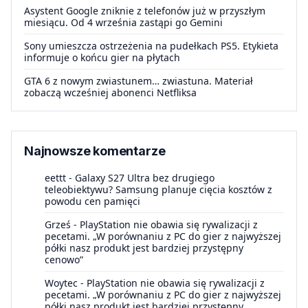
Asystent Google zniknie z telefonów już w przyszłym
miesiącu. Od 4 września zastąpi go Gemini
Sony umieszcza ostrzeżenia na pudełkach PS5. Etykieta
informuje o końcu gier na płytach
GTA 6 z nowym zwiastunem… zwiastuna. Materiał
zobaczą wcześniej abonenci Netfliksa
Najnowsze komentarze
eettt
-
Galaxy S27 Ultra bez drugiego
teleobiektywu? Samsung planuje cięcia kosztów z
powodu cen pamięci
Grześ
-
PlayStation nie obawia się rywalizacji z
pecetami. „W porównaniu z PC do gier z najwyższej
półki nasz produkt jest bardziej przystępny
cenowo”
Woytec
-
PlayStation nie obawia się rywalizacji z
pecetami. „W porównaniu z PC do gier z najwyższej
półki nasz produkt jest bardziej przystępny