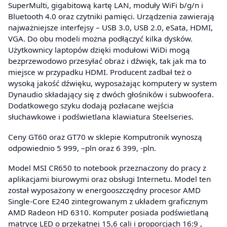
SuperMulti, gigabitową kartę LAN, moduły WiFi b/g/n i
Bluetooth 4.0 oraz czytniki pamięci. Urządzenia zawierają
najważniejsze interfejsy – USB 3.0, USB 2.0, eSata, HDMI,
VGA. Do obu modeli można podłączyć kilka dysków.
Użytkownicy laptopów dzięki modułowi WiDi mogą
bezprzewodowo przesyłać obraz i dźwięk, tak jak ma to
miejsce w przypadku HDMI. Producent zadbał też o
wysoką jakość dźwięku, wyposażając komputery w system
Dynaudio składający się z dwóch głośników i subwoofera.
Dodatkowego szyku dodają pozłacane wejścia
słuchawkowe i podświetlana klawiatura Steelseries.
Ceny GT60 oraz GT70 w sklepie Komputronik wynoszą
odpowiednio 5 999, –pln oraz 6 399, -pln.
Model MSI CR650 to notebook przeznaczony do pracy z
aplikacjami biurowymi oraz obsługi Internetu. Model ten
został wyposażony w energooszczędny procesor AMD
Single-Core E240 zintegrowanym z układem graficznym
AMD Radeon HD 6310. Komputer posiada podświetlaną
matrycę LED o przekątnej 15,6 cali i proporcjach 16:9 ,