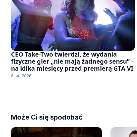
CEO Take-Two twierdzi, że wydania
fizyczne gier „nie mają żadnego sensu” –
na kilka miesięcy przed premierą GTA VI
8 sie 2026
Może Ci się spodobać