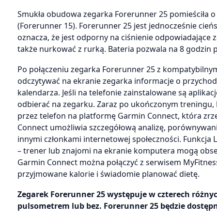
Smukła obudowa zegarka Forerunner 25 pomieściła o 
(Forerunner 15). Forerunner 25 jest jednocześnie ci
oznacza, że jest odporny na ciśnienie odpowiadające z
także nurkować z rurką. Bateria pozwala na 8 godzin p
Po połączeniu zegarka Forerunner 25 z kompatybilny
odczytywać na ekranie zegarka informacje o przychod
kalendarza. Jeśli na telefonie zainstalowane są aplik
odbierać na zegarku. Zaraz po ukończonym treningu, 
przez telefon na platformę Garmin Connect, która zr
Connect umożliwia szczegółową analizę, porównywanie 
innymi członkami internetowej społeczności. Funkcja 
– trener lub znajomi na ekranie komputera mogą obse
Garmin Connect można połączyć z serwisem MyFitnessP
przyjmowane kalorie i świadomie planować dietę.
Zegarek Forerunner 25 występuje w czterech różnyc
pulsometrem lub bez. Forerunner 25 będzie dostęp