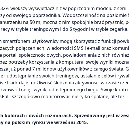
32% większy wyświetlacz niż w poprzednim modelu z serii
eńszy od swojego poprzednika. Wodoszczelność na poziomie
anurzeniu na 50 m, można z nim spokojnie brać prysznic, p
racy w trybie treningowym i do 6 tygodni w trybie zegarka.
m smartfonem użytkownicy mogą skorzystać z funkcji powi
zących połączeniach, wiadomości SMS i e-mail oraz komuni
acje portali społecznościowych, powiadomienia z nich równi
bez potrzeby korzystania z komputera, swoje wyniki można
zesza już ponad 7 milionów użytkowników z całego świata. 
i udostępnianie swoich treningów, ustalanie celów i rywal
LiveTrack daje możliwość śledzenia aktywności w czasie rz
rwować trasę i wyniki udostępnionego biegu. Swoje konto
al i szczegółowo monitorować nie tylko spalane, ale też
h kolorach i dwóch rozmiarach. Sprzedawany jest w zes
ny na polskim rynku we wrześniu 2015.