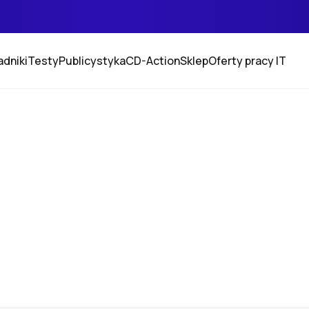
adniki
Testy
Publicystyka
CD-Action
Sklep
Oferty pracy IT