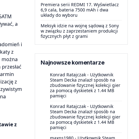
Premiera serii REDMI 17. Wyświetlacz
6,9 cala, bateria 7500 mAh i dwa
układy do wyboru
 5ATM
ływać, a
Meksyk idzie na wojnę sądową z Sony
w związku z zaprzestaniem produkcji
fizycznych płyt z grami
adomień i
katy z
eż można
Najnowsze komentarze
 przesłać
Garmin
Konrad Ratajczak
-
Użytkownik
Steam Decka znalazł sposób na
izację z
zbudowanie fizycznej kolekcji gier
eczywistym
za pomocą dyskietek z 1.44 MB
pamięci
 na
Konrad Ratajczak
-
Użytkownik
Steam Decka znalazł sposób na
zbudowanie fizycznej kolekcji gier
za pomocą dyskietek z 1.44 MB
tawie z
pamięci
maxns1980
-
Użytkownik Steam