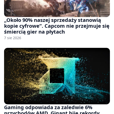
„Około 90% naszej sprzedaży stanowią
kopie cyfrowe”. Capcom nie przejmuje się
śmiercią gier na płytach
7 sie 2026
Gaming odpowiada za zaledwie 6%
przychodów AMD. Gigant bije rekordy