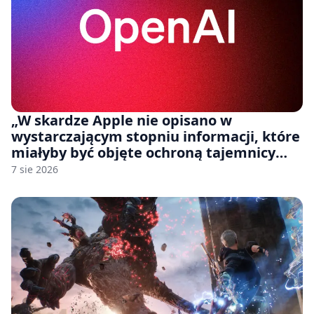
„W skardze Apple nie opisano w
wystarczającym stopniu informacji, które
miałyby być objęte ochroną tajemnicy
handlowej”. OpenAI żąda odrzucenia
7 sie 2026
pozwu