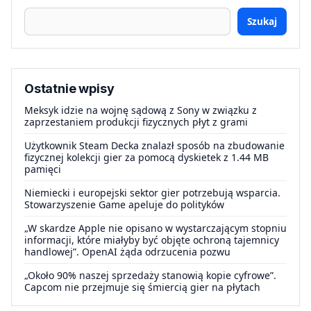
Szukaj
Ostatnie wpisy
Meksyk idzie na wojnę sądową z Sony w związku z
zaprzestaniem produkcji fizycznych płyt z grami
Użytkownik Steam Decka znalazł sposób na zbudowanie
fizycznej kolekcji gier za pomocą dyskietek z 1.44 MB
pamięci
Niemiecki i europejski sektor gier potrzebują wsparcia.
Stowarzyszenie Game apeluje do polityków
„W skardze Apple nie opisano w wystarczającym stopniu
informacji, które miałyby być objęte ochroną tajemnicy
handlowej”. OpenAI żąda odrzucenia pozwu
„Około 90% naszej sprzedaży stanowią kopie cyfrowe”.
Capcom nie przejmuje się śmiercią gier na płytach