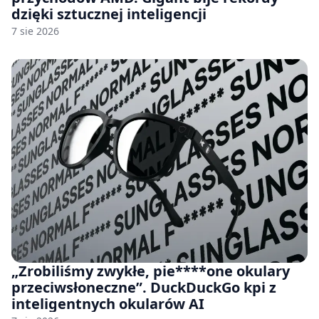
dzięki sztucznej inteligencji
7 sie 2026
„Zrobiliśmy zwykłe, pie****one okulary
przeciwsłoneczne”. DuckDuckGo kpi z
inteligentnych okularów AI