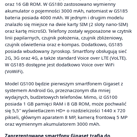
oraz 16 GB ROM. W GS180 zastosowano wymienny
akumulator o pojemności 3000 mAh, natomiast w GS185
bateria posiada 4000 mAh. W jednym i drugim modelu
znalazło się miejsce na dwie karty SIM (2 sloty nano-SIM)
oraz kartę microSD. Telefony zostały wyposażone w czytnik
linii papilarnych, czujnik położenia, czujnik zbliżeniowy,
czujnik oświetlenia oraz e-kompas. Dodatkowo, GS185
posiada wbudowany żyroskop. Smartfony obsługują sieć
2G, 3G oraz 4G, a także standard Voice over LTE (VoLTE).
W GS185 dostępne jest dodatkowo Voice over WiFi
(VoWiFi).
Model GS100 będzie pierwszym smartfonem Gigaset z
systemem Android Go, przeznaczonym dla mniej
wydajnych, budżetowych telefonów. Mimo, iż GS100
posiada 1 GB pamięci RAM i 8 GB ROM, może pochwalić
się 5,5″ wyświetlaczem HD+ o rozdzielczości 1440 x 720
pikseli, głównym aparatem 8 MP, kamerą frontową 5 MP
oraz wymiennym akumulatorem 3000 mAh.
Zaprezentowane smartfony Gigaset trafią do