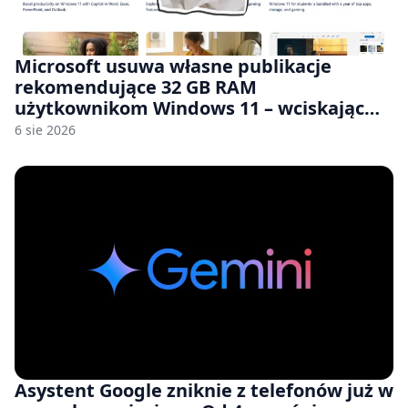
Microsoft usuwa własne publikacje
rekomendujące 32 GB RAM
użytkownikom Windows 11 – wciskając
nam przy tym komputery z 8 GB RAM po
6 sie 2026
zawyżonych cenach
Asystent Google zniknie z telefonów już w