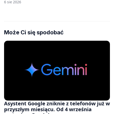
nam przy tym komputery z 8 GB RAM po
6 sie 2026
zawyżonych cenach
Może Ci się spodobać
Asystent Google zniknie z telefonów już w
przyszłym miesiącu. Od 4 września