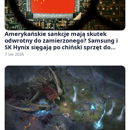
Amerykańskie sankcje mają skutek
odwrotny do zamierzonego? Samsung i
SK Hynix sięgają po chiński sprzęt do
fabryk chipów
7 sie 2026