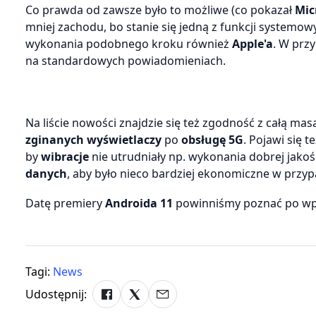
Co prawda od zawsze było to możliwe (co pokazał
Mic
mniej zachodu, bo stanie się jedną z funkcji systemow
wykonania podobnego kroku również
Apple'a
. W prz
na standardowych powiadomieniach.
Na liście nowości znajdzie się też zgodność z całą ma
zginanych wyświetlaczy
po
obsługę 5G
. Pojawi się 
by
wibracje
nie utrudniały np. wykonania dobrej jakoś
danych
, aby było nieco bardziej ekonomiczne w przypa
Datę premiery
Androida 11
powinniśmy poznać po w
Tagi:
News
Udostępnij: