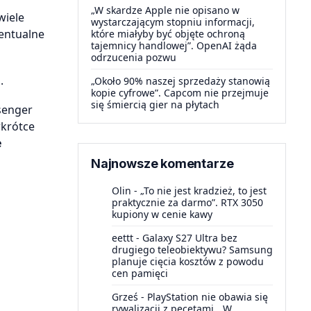
„W skardze Apple nie opisano w
wiele
wystarczającym stopniu informacji,
entualne
które miałyby być objęte ochroną
tajemnicy handlowej”. OpenAI żąda
odrzucenia pozwu
.
„Około 90% naszej sprzedaży stanowią
kopie cyfrowe”. Capcom nie przejmuje
się śmiercią gier na płytach
senger
wkrótce
e
Najnowsze komentarze
Olin
-
„To nie jest kradzież, to jest
praktycznie za darmo”. RTX 3050
kupiony w cenie kawy
eettt
-
Galaxy S27 Ultra bez
drugiego teleobiektywu? Samsung
planuje cięcia kosztów z powodu
cen pamięci
Grześ
-
PlayStation nie obawia się
rywalizacji z pecetami. „W