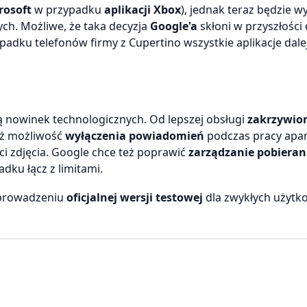
rosoft
w przypadku
aplikacji Xbox
), jednak teraz będzie 
ych. Możliwe, że taka decyzja
Google'a
skłoni w przyszłości
ypadku telefonów firmy z Cupertino wszystkie aplikacje dale
są nowinek technologicznych. Od lepszej obsługi
zakrzywio
też możliwość
wyłączenia powiadomień
podczas pracy apar
ci zdjęcia. Google chce też poprawić
zarządzanie pobiera
dku łącz z limitami.
prowadzeniu
oficjalnej wersji testowej
dla zwykłych użytk