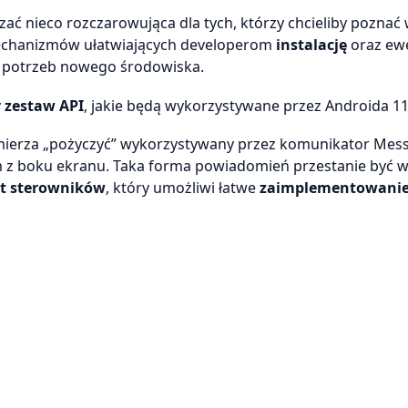
ać nieco rozczarowująca dla tych, którzy chcieliby poznać 
mechanizmów ułatwiających developerom
instalację
oraz ew
do potrzeb nowego środowiska.
y zestaw API
, jakie będą wykorzystywane przez Androida 11
ierza „pożyczyć” wykorzystywany przez komunikator Mes
m z boku ekranu. Taka forma powiadomień przestanie być 
et sterowników
, który umożliwi łatwe
zaimplementowani