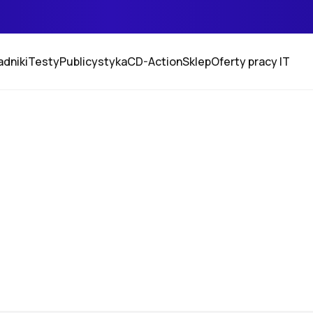
adniki
Testy
Publicystyka
CD-Action
Sklep
Oferty pracy IT