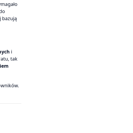
wymagało
 do
j bazują
nych
i
atu, tak
niem
owników.