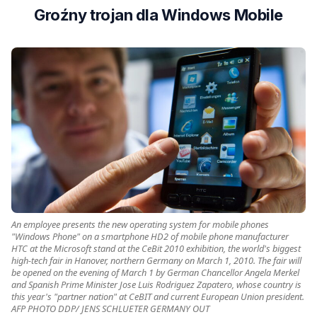
Groźny trojan dla Windows Mobile
An employee presents the new operating system for mobile phones
"Windows Phone" on a smartphone HD2 of mobile phone manufacturer
HTC at the Microsoft stand at the CeBit 2010 exhibition, the world's biggest
high-tech fair in Hanover, northern Germany on March 1, 2010. The fair will
be opened on the evening of March 1 by German Chancellor Angela Merkel
and Spanish Prime Minister Jose Luis Rodriguez Zapatero, whose country is
this year's "partner nation" at CeBIT and current European Union president.
AFP PHOTO DDP/ JENS SCHLUETER GERMANY OUT