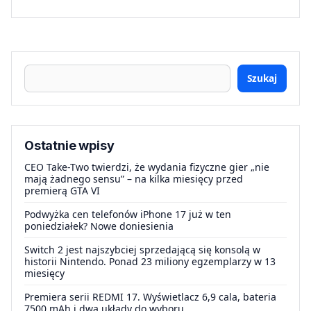
Szukaj
Ostatnie wpisy
CEO Take-Two twierdzi, że wydania fizyczne gier „nie
mają żadnego sensu” – na kilka miesięcy przed
premierą GTA VI
Podwyżka cen telefonów iPhone 17 już w ten
poniedziałek? Nowe doniesienia
Switch 2 jest najszybciej sprzedającą się konsolą w
historii Nintendo. Ponad 23 miliony egzemplarzy w 13
miesięcy
Premiera serii REDMI 17. Wyświetlacz 6,9 cala, bateria
7500 mAh i dwa układy do wyboru