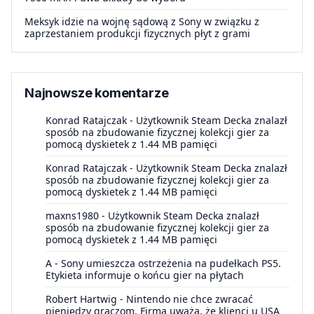
Meksyk idzie na wojnę sądową z Sony w związku z
zaprzestaniem produkcji fizycznych płyt z grami
Najnowsze komentarze
Konrad Ratajczak
-
Użytkownik Steam Decka znalazł
sposób na zbudowanie fizycznej kolekcji gier za
pomocą dyskietek z 1.44 MB pamięci
Konrad Ratajczak
-
Użytkownik Steam Decka znalazł
sposób na zbudowanie fizycznej kolekcji gier za
pomocą dyskietek z 1.44 MB pamięci
maxns1980
-
Użytkownik Steam Decka znalazł
sposób na zbudowanie fizycznej kolekcji gier za
pomocą dyskietek z 1.44 MB pamięci
A
-
Sony umieszcza ostrzeżenia na pudełkach PS5.
Etykieta informuje o końcu gier na płytach
Robert Hartwig
-
Nintendo nie chce zwracać
pieniędzy graczom. Firma uważa, że klienci u USA