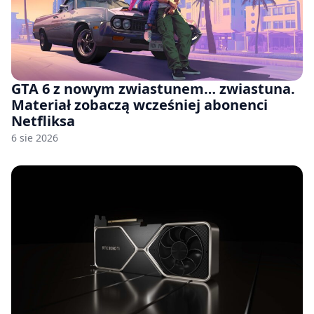
GTA 6 z nowym zwiastunem… zwiastuna.
Materiał zobaczą wcześniej abonenci
Netfliksa
6 sie 2026