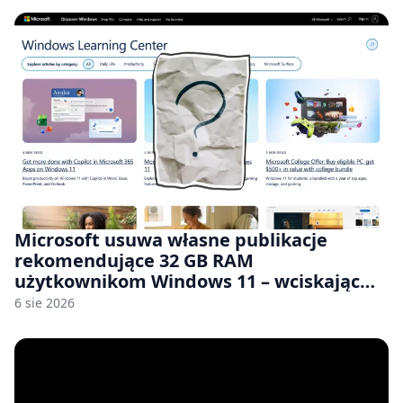
Microsoft usuwa własne publikacje
rekomendujące 32 GB RAM
użytkownikom Windows 11 – wciskając
nam przy tym komputery z 8 GB RAM po
6 sie 2026
zawyżonych cenach