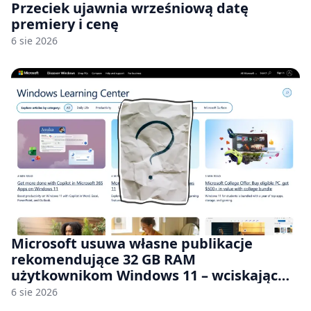
Przeciek ujawnia wrześniową datę
premiery i cenę
6 sie 2026
Microsoft usuwa własne publikacje
rekomendujące 32 GB RAM
użytkownikom Windows 11 – wciskając
nam przy tym komputery z 8 GB RAM po
6 sie 2026
zawyżonych cenach