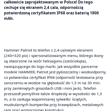
całkowicie zaprojektowanym w Polsce! Do tego
cechuje się ekranem 2,4 cala, odpornością
potwierdzoną certyfikatem IP68 oraz baterią 1800
mAh.
Hammer Patriot to telefon z 2,4-calowym ekranem
(240×320 pix) i spersonalizowanym menu, którego ikony
są stworzone na wzór heksagonu (sześciokąta),
nawiązującego do logo marki. Jak wszystkie pancerne
modele HAMMER, Patriot jest pyłoszczelny i wodoodporny,
co potwierdza certyfikat IP68 (odporność testowana przy
zanurzeniu w wodzie na głębokość do 1,5 m na 30 min.
przy zamkniętych gniazdach USB i mini Jack). Telefon
przeszedł pomyślnie także droptesty w wysokości do 1,5
m, a to zasługa wspomnianej sylwetki: ściętych,
muskularnych bumperów przy krawędziach, metalowych
ram oraz wzmocnionej konstrukcji.