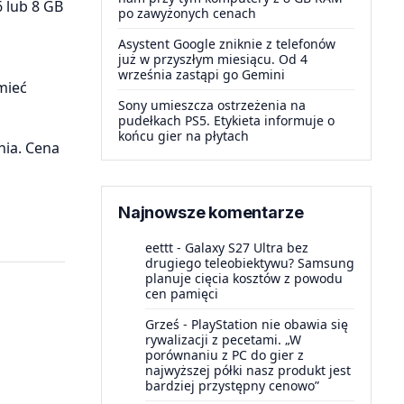
6 lub 8 GB
po zawyżonych cenach
Asystent Google zniknie z telefonów
już w przyszłym miesiącu. Od 4
września zastąpi go Gemini
mieć
Sony umieszcza ostrzeżenia na
pudełkach PS5. Etykieta informuje o
końcu gier na płytach
nia. Cena
Najnowsze komentarze
eettt
-
Galaxy S27 Ultra bez
drugiego teleobiektywu? Samsung
planuje cięcia kosztów z powodu
cen pamięci
Grześ
-
PlayStation nie obawia się
rywalizacji z pecetami. „W
porównaniu z PC do gier z
najwyższej półki nasz produkt jest
bardziej przystępny cenowo”