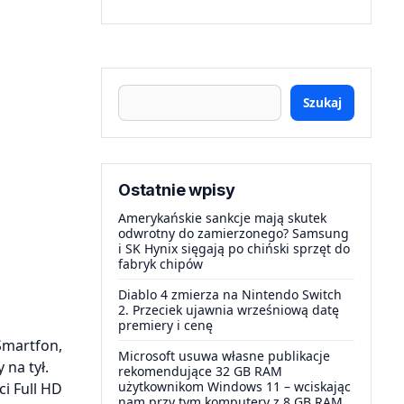
Szukaj
Ostatnie wpisy
Amerykańskie sankcje mają skutek
odwrotny do zamierzonego? Samsung
i SK Hynix sięgają po chiński sprzęt do
fabryk chipów
Diablo 4 zmierza na Nintendo Switch
2. Przeciek ujawnia wrześniową datę
premiery i cenę
 Smartfon,
Microsoft usuwa własne publikacje
 na tył.
rekomendujące 32 GB RAM
użytkownikom Windows 11 – wciskając
i Full HD
nam przy tym komputery z 8 GB RAM