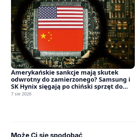
Amerykańskie sankcje mają skutek
odwrotny do zamierzonego? Samsung i
SK Hynix sięgają po chiński sprzęt do
fabryk chipów
7 sie 2026
Może Ci się spodobać