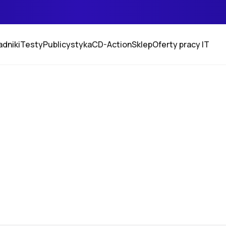
adniki
Testy
Publicystyka
CD-Action
Sklep
Oferty pracy IT