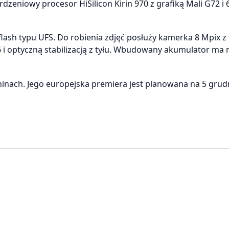
dzeniowy procesor HiSilicon Kirin 970 z grafiką Mali G72 i 
flash typu UFS. Do robienia zdjęć posłuży kamerka 8 Mpix z
.6 i optyczną stabilizacją z tyłu. Wbudowany akumulator ma 
inach. Jego europejska premiera jest planowana na 5 grud