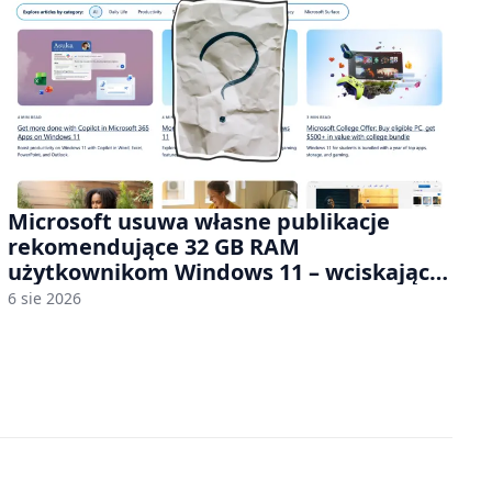
Microsoft usuwa własne publikacje
rekomendujące 32 GB RAM
użytkownikom Windows 11 – wciskając
nam przy tym komputery z 8 GB RAM po
6 sie 2026
zawyżonych cenach