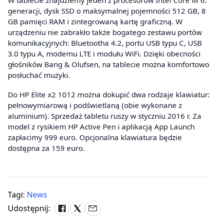
W tablecie znajdziemy jeden z procesorów Intel Core M 6.
generacji, dysk SSD o maksymalnej pojemności 512 GB, 8
GB pamięci RAM i zintegrowaną kartę graficzną. W
urządzeniu nie zabrakło także bogatego zestawu portów
komunikacyjnych: Bluetootha 4.2, portu USB typu C, USB
3.0 typu A, modemu LTE i modułu WiFi. Dzięki obecności
głośników Bang & Olufsen, na tablecie można komfortowo
posłuchać muzyki.
Do HP Elite x2 1012 można dokupić dwa rodzaje klawiatur:
pełnowymiarową i podświetlaną (obie wykonane z
aluminium). Sprzedaż tabletu ruszy w styczniu 2016 r. Za
model z rysikiem HP Active Pen i aplikacją App Launch
zapłacimy 999 euro. Opcjonalna klawiatura będzie
dostępna za 159 euro.
Tagi:
News
Udostępnij: