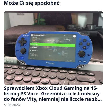
Może Ci się spodobać
Sprawdziłem Xbox Cloud Gaming na 15-
letniej PS Vicie. GreenVita to list miłosny
do fanów Vity, niemniej nie liczcie na zbyt
wiele [FELIETON]
5 sie 2026