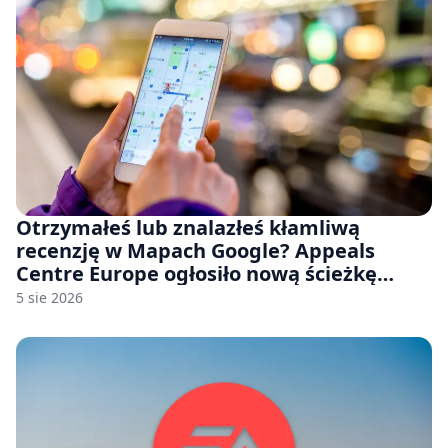
Otrzymałeś lub znalazłeś kłamliwą
recenzję w Mapach Google? Appeals
Centre Europe ogłosiło nową ścieżkę
odwoławczą dla firm i konsumentów
5 sie 2026