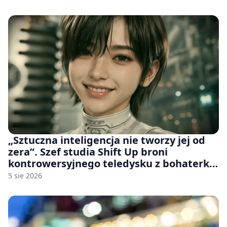
„Sztuczna inteligencja nie tworzy jej od
zera”. Szef studia Shift Up broni
kontrowersyjnego teledysku z bohaterką
Stellar Blade: Blood Rain
5 sie 2026