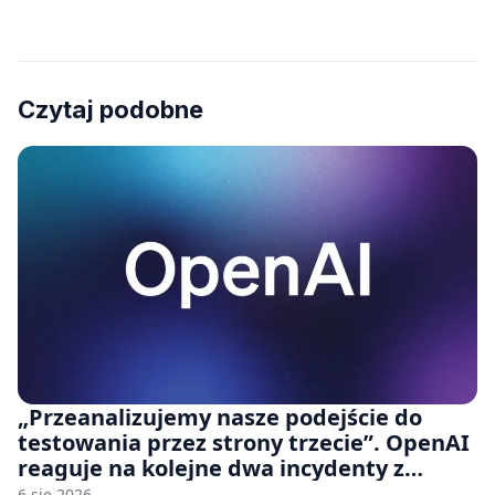
Czytaj podobne
„Przeanalizujemy nasze podejście do
testowania przez strony trzecie”. OpenAI
reaguje na kolejne dwa incydenty z
udziałem autorskich modeli
6 sie 2026