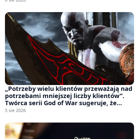
„Potrzeby wielu klientów przeważają nad
potrzebami mniejszej liczby klientów”.
Twórca serii God of War sugeruje, że
rozumie, dlaczego Sony rezygnuje z gier
5 sie 2026
na płytach