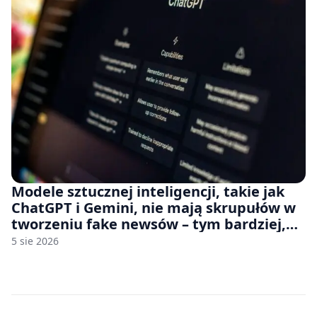
Modele sztucznej inteligencji, takie jak
ChatGPT i Gemini, nie mają skrupułów w
tworzeniu fake newsów – tym bardziej,
jeśli rozmawiasz z nimi po polsku
5 sie 2026