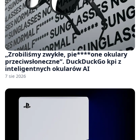
„Zrobiliśmy zwykłe, pie****one okulary
przeciwsłoneczne”. DuckDuckGo kpi z
inteligentnych okularów AI
7 sie 2026