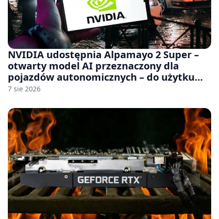
NVIDIA udostępnia Alpamayo 2 Super –
otwarty model AI przeznaczony dla
pojazdów autonomicznych – do użytku
komercyjnego
7 sie 2026