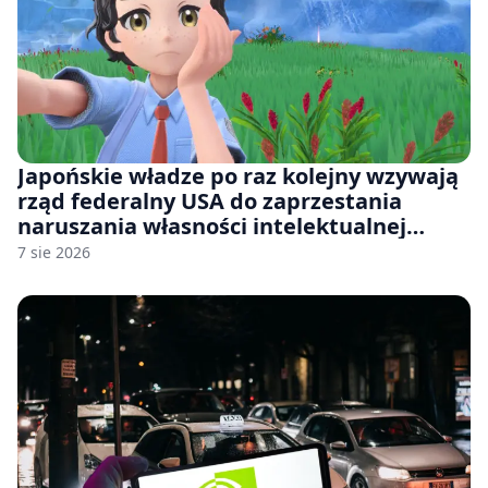
Japońskie władze po raz kolejny wzywają
rząd federalny USA do zaprzestania
naruszania własności intelektualnej
japońskich gier i anime
7 sie 2026