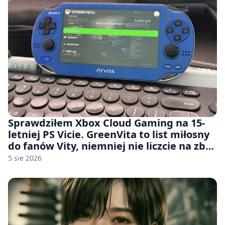
Sprawdziłem Xbox Cloud Gaming na 15-
letniej PS Vicie. GreenVita to list miłosny
do fanów Vity, niemniej nie liczcie na zbyt
wiele [FELIETON]
5 sie 2026