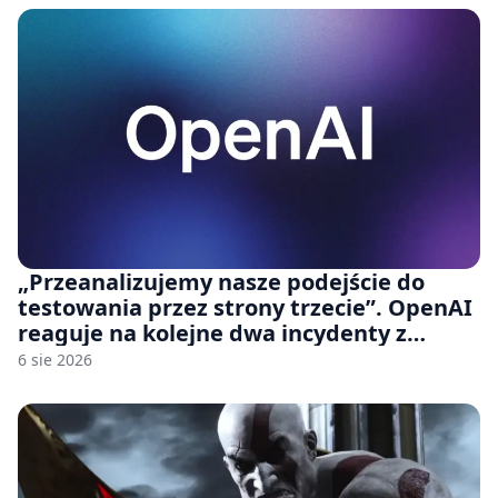
„Przeanalizujemy nasze podejście do
testowania przez strony trzecie”. OpenAI
reaguje na kolejne dwa incydenty z
udziałem autorskich modeli
6 sie 2026