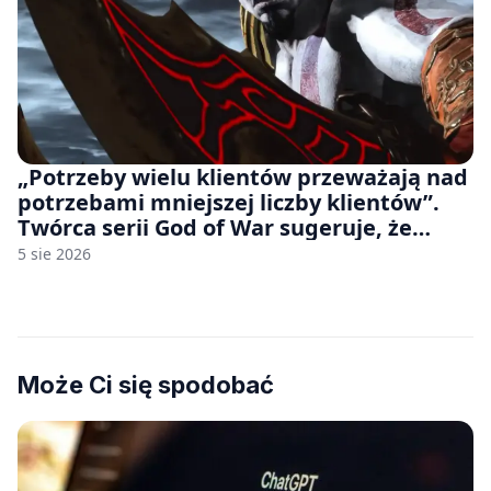
„Potrzeby wielu klientów przeważają nad
potrzebami mniejszej liczby klientów”.
Twórca serii God of War sugeruje, że
rozumie, dlaczego Sony rezygnuje z gier
5 sie 2026
na płytach
Może Ci się spodobać