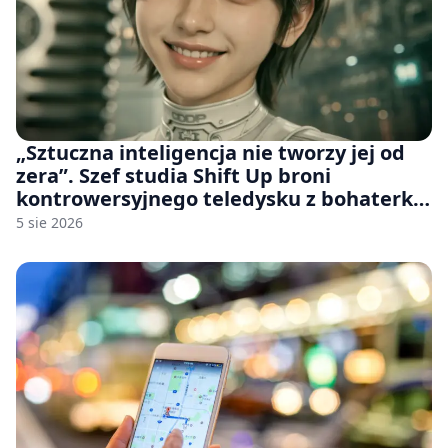
„Sztuczna inteligencja nie tworzy jej od
zera”. Szef studia Shift Up broni
kontrowersyjnego teledysku z bohaterką
Stellar Blade: Blood Rain
5 sie 2026