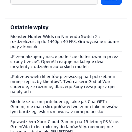
Ostatnie wpisy
Monster Hunter Wilds na Nintendo Switch 2 z
rozdzielczością do 1440p i 40 FPS. Gra wyciśnie siódme
poty z konsoli
„Przeanalizujemy nasze podejście do testowania przez
strony trzecie”. OpenAI reaguje na kolejne dwa
incydenty z udziałem autorskich modeli
„Potrzeby wielu klientów przeważają nad potrzebami
mniejszej liczby klientów”. Twórca serii God of War
sugeruje, że rozumie, dlaczego Sony rezygnuje z gier
na płytach
Modele sztucznej inteligencji, takie jak ChatGPT i
Gemini, nie mają skrupułów w tworzeniu fake newsów –
tym bardziej, jeśli rozmawiasz z nimi po polsku
Sprawdziłem Xbox Cloud Gaming na 15-letniej PS Vicie.
GreenVita to list miłosny do fanów Vity, niemniej nie
liczcie na zbyt wiele [FELIETON]