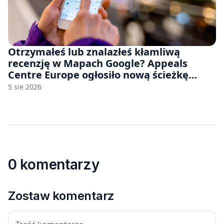
Otrzymałeś lub znalazłeś kłamliwą
recenzję w Mapach Google? Appeals
Centre Europe ogłosiło nową ścieżkę
odwoławczą dla firm i konsumentów
5 sie 2026
0 komentarzy
Zostaw komentarz