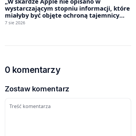
„W skardze Apple nie opisano w
wystarczającym stopniu informacji, które
miałyby być objęte ochroną tajemnicy
handlowej”. OpenAI żąda odrzucenia
7 sie 2026
pozwu
0 komentarzy
Zostaw komentarz