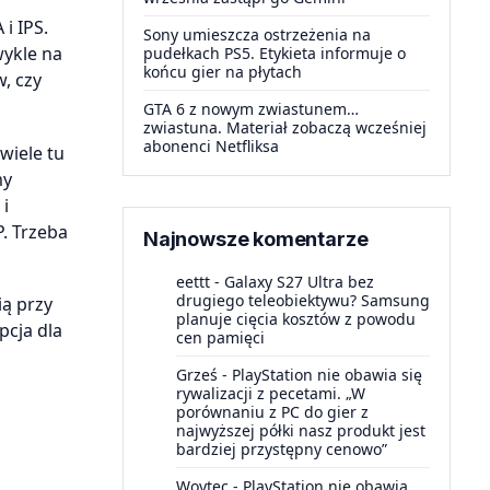
i IPS.
Sony umieszcza ostrzeżenia na
wykle na
pudełkach PS5. Etykieta informuje o
końcu gier na płytach
, czy
GTA 6 z nowym zwiastunem…
zwiastuna. Materiał zobaczą wcześniej
abonenci Netfliksa
wiele tu
my
 i
P. Trzeba
Najnowsze komentarze
eettt
-
Galaxy S27 Ultra bez
drugiego teleobiektywu? Samsung
ią przy
planuje cięcia kosztów z powodu
pcja dla
cen pamięci
Grześ
-
PlayStation nie obawia się
rywalizacji z pecetami. „W
porównaniu z PC do gier z
najwyższej półki nasz produkt jest
bardziej przystępny cenowo”
Woytec
-
PlayStation nie obawia