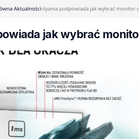
łówna
›
Aktualności
›
iiyama podpowiada jak wybrać monitor d
powiada jak wybrać monitor