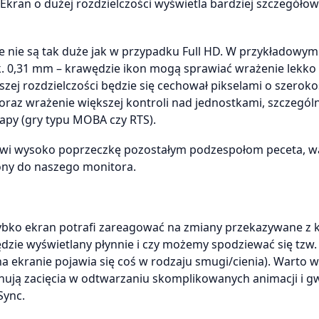
). Ekran o dużej rozdzielczości wyświetla bardziej szczegóło
sele nie są tak duże jak w przypadku Full HD. W przykładowym
ok. 0,31 mm – krawędzie ikon mogą sprawiać wrażenie lekko
szej rozdzielczości będzie się cechował pikselami o szeroko
 oraz wrażenie większej kontroli nad jednostkami, szczegól
apy (gry typu MOBA czy RTS).
tawi wysoko poprzeczkę pozostałym podzespołom peceta, w
zony do naszego monitora.
zybko ekran potrafi zareagować na zmiany przekazywane z 
ędzie wyświetlany płynnie i czy możemy spodziewać się tzw.
a ekranie pojawia się coś w rodzaju smugi/cienia). Warto w
nują zacięcia w odtwarzaniu skomplikowanych animacji i g
Sync.