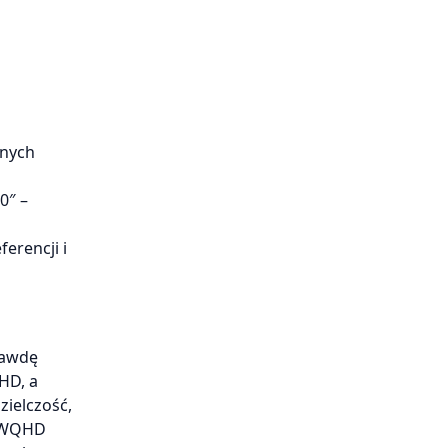
jnych
0″ –
erencji i
rawdę
HD, a
zielczość,
, WQHD