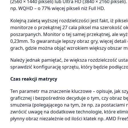
(2560 × 1440 pikseli) lub Ultra HD (3840 × 2160 pikseli
np. WQHD – o 77% więcej pikseli niż Full HD.
Kolejną zaletą wyższej rozdzielczości jest fakt, iż pik
monitorze o przekątnej 27 cala piksel ma szerokość 
poszarpanych. Monitor o tej samej przekątnej, ale wyż
0,23mm. To gwarantuje lepszy obraz gry, więcej detali
grach, gdzie można objąć wzrokiem większy obszar m
Należy jednak pamiętać, że większa rozdzielczość us
sprawdzić konfigurację sprzętu, który będzie podłąc
Czas reakcji matrycy
Ten parametr ma znaczenie kluczowe – opisuje, jak s
graficznej i bezpośrednio decyduje o tym, czy obraz b
smużenia (polegającego na tym, że np. za postaciami n
zwrócić uwagę na dodatkowe technologie, które elimi
płynny obraz niezależnie od ilości klatek np. AMD Free