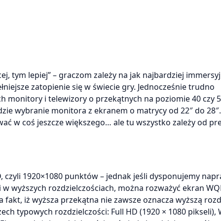
ej, tym lepiej” – graczom zależy na jak najbardziej immersy
łniejsze zatopienie się w świecie gry. Jednocześnie trudno
ch monitory i telewizory o przekątnych na poziomie 40 czy 5
zie wybranie monitora z ekranem o matrycy od 22″ do 28″.
wać w coś jeszcze większego… ale tu wszystko zależy od pref
, czyli 1920×1080 punktów – jednak jeśli dysponujemy nap
 w wyższych rozdzielczościach, można rozważyć ekran WQ
a fakt, iż wyższa przekątna nie zawsze oznacza wyższą rozd
ech typowych rozdzielczości: Full HD (1920 × 1080 pikseli)