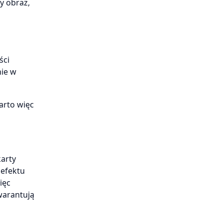
wy obraz,
ści
nie w
arto więc
karty
 efektu
ięc
warantują