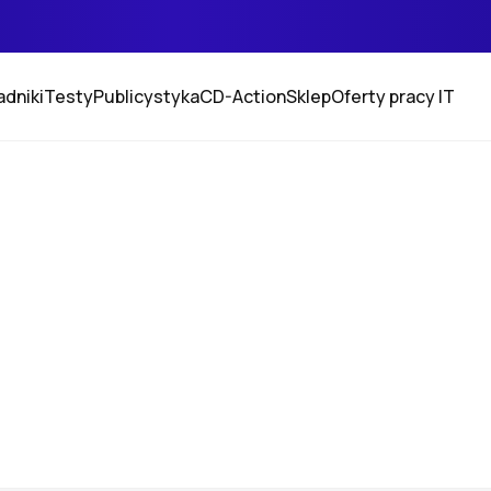
adniki
Testy
Publicystyka
CD-Action
Sklep
Oferty pracy IT