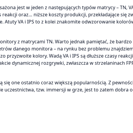
ona jest w jeden z następujących typów matrycy – TN, VA 
 reakcji oraz… niższe koszty produkcji, przekładające się z
. Atuty VA i IPS to z kolei znakomite odwzorowanie kolorów
monitory z matrycami TN. Warto jednak pamiętać, że bardzo 
etrów danego monitora – na rynku bez problemu znajdzie
 przyzwoite kolory. Wadą VA i IPS są dłuższe czasy reakcji
akcie dynamicznej rozgrywki, zwłaszcza w strzelaninach FP
ą się one ostatnio coraz większą popularnością. Z pewnośc
uczestnictwa, tzw. immersji w grze, jest to zatem dobra o