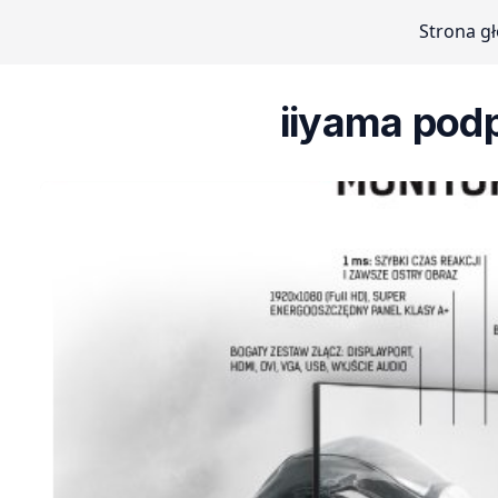
Strona g
iiyama pod