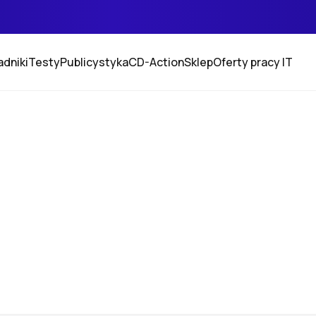
adniki
Testy
Publicystyka
CD-Action
Sklep
Oferty pracy IT