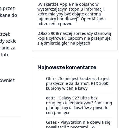
„W skardze Apple nie opisano w
ą przez
wystarczającym stopniu informacji,
które miałyby być objęte ochroną
skane do
tajemnicy handlowej”. OpenAI żąda
odrzucenia pozwu
„Około 90% naszej sprzedaży stanowią
trzeb
kopie cyfrowe”. Capcom nie przejmuje
dy szkic
się śmiercią gier na płytach
rane za
 lub
Najnowsze komentarze
Olin
-
„To nie jest kradzież, to jest
również
praktycznie za darmo”. RTX 3050
kupiony w cenie kawy
eettt
-
Galaxy S27 Ultra bez
drugiego teleobiektywu? Samsung
planuje cięcia kosztów z powodu
cen pamięci
Grześ
-
PlayStation nie obawia się
rywalizacji z pecetami. „W