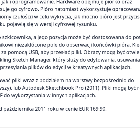
e jak i oprogramowanie. Hardware obejmuje piórko oraz
pisuje go cyfrowo. Pióro natomiast wykorzystuje opracowan
my czułości) w celu wykrycia, jak mocno pióro jest przyci
ku pojawią się w wersji cyfrowej rysunku.
b szkicownika, a jego pozycja może być dostosowana do po
ikowi niezakłócone pole do obserwacji końcówki pióra. Kie
 za pomocą USB, aby przesłać pliki. Obrazy mogą być otwie
ng Sketch Manager, który służy do edytowania, usuwania
rzesyłania plików do edycji w kreatywnych aplikacjach.
ować pliki wraz z podziałem na warstwy bezpośrednio do
szy), lub Autodesk Sketchbook Pro (2011). Pliki mogą być 
F do wykorzystania w innych aplikacjach.
d października 2011 roku w cenie EUR 169,90.