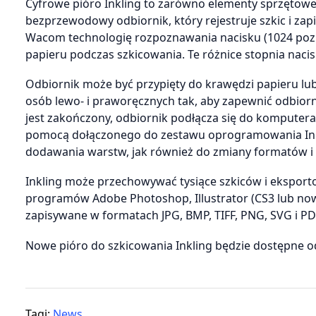
Cyfrowe pióro Inkling to zarówno elementy sprzętow
bezprzewodowy odbiornik, który rejestruje szkic i za
Wacom technologię rozpoznawania nacisku (1024 pozio
papieru podczas szkicowania. Te różnice stopnia nacis
Odbiornik może być przypięty do krawędzi papieru lu
osób lewo- i praworęcznych tak, aby zapewnić odbiorn
jest zakończony, odbiornik podłącza się do komputera
pomocą dołączonego do zestawu oprogramowania Inkli
dodawania warstw, jak również do zmiany formatów i p
Inkling może przechowywać tysiące szkiców i eksport
programów Adobe Photoshop, Illustrator (CS3 lub now
zapisywane w formatach JPG, BMP, TIFF, PNG, SVG i PD
Nowe pióro do szkicowania Inkling będzie dostępne o
Tagi:
News