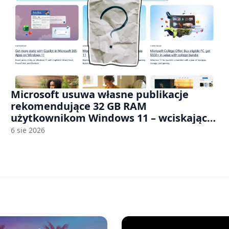
Microsoft usuwa własne publikacje
rekomendujące 32 GB RAM
użytkownikom Windows 11 – wciskając
nam przy tym komputery z 8 GB RAM po
6 sie 2026
zawyżonych cenach