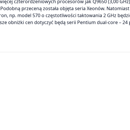
jwięcej czterordzeniowych procesorów jak Q9650 (3,00 GHz)
. Podobną przeceną została objęta seria Xeonów. Natomiast
ron, np. model 570 o częstotliwości taktowania 2 GHz będzi
jsze obniżki cen dotyczyć będą serii Pentium dual-core – 24