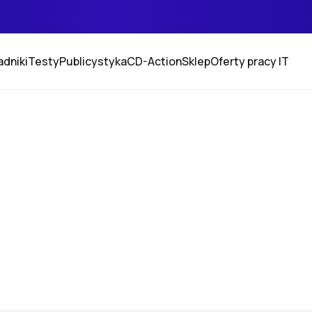
adniki
Testy
Publicystyka
CD-Action
Sklep
Oferty pracy IT