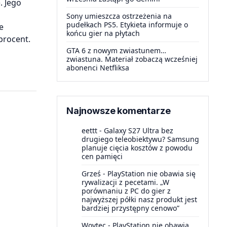
. Jego
Sony umieszcza ostrzeżenia na
pudełkach PS5. Etykieta informuje o
e
końcu gier na płytach
 procent.
GTA 6 z nowym zwiastunem…
zwiastuna. Materiał zobaczą wcześniej
abonenci Netfliksa
Najnowsze komentarze
eettt
-
Galaxy S27 Ultra bez
drugiego teleobiektywu? Samsung
planuje cięcia kosztów z powodu
cen pamięci
Grześ
-
PlayStation nie obawia się
rywalizacji z pecetami. „W
porównaniu z PC do gier z
najwyższej półki nasz produkt jest
bardziej przystępny cenowo”
Woytec
-
PlayStation nie obawia