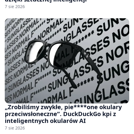
7 sie 2026
„Zrobiliśmy zwykłe, pie****one okulary
przeciwsłoneczne”. DuckDuckGo kpi z
inteligentnych okularów AI
7 sie 2026