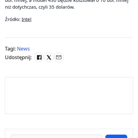
dol. mniej, a model 430 będzie kosztował o 10 dol. mniej
niż dotychczas, czyli 35 dolarów.
Źródło:
Intel
Tagi:
News
Udostępnij: