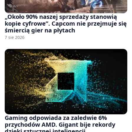
„Około 90% naszej sprzedaży stanowią
kopie cyfrowe”. Capcom nie przejmuje się
śmiercią gier na płytach
7 sie 2026
Gaming odpowiada za zaledwie 6%
przychodów AMD. Gigant bije rekordy
dzięki sztucznej inteligencji