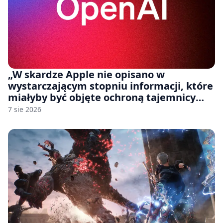
„W skardze Apple nie opisano w
wystarczającym stopniu informacji, które
miałyby być objęte ochroną tajemnicy
handlowej”. OpenAI żąda odrzucenia
7 sie 2026
pozwu