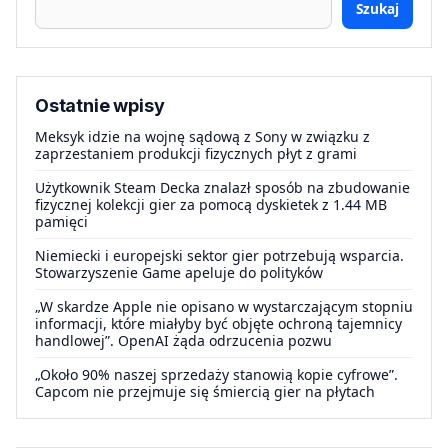
Szukaj
Ostatnie wpisy
Meksyk idzie na wojnę sądową z Sony w związku z
zaprzestaniem produkcji fizycznych płyt z grami
Użytkownik Steam Decka znalazł sposób na zbudowanie
fizycznej kolekcji gier za pomocą dyskietek z 1.44 MB
pamięci
Niemiecki i europejski sektor gier potrzebują wsparcia.
Stowarzyszenie Game apeluje do polityków
„W skardze Apple nie opisano w wystarczającym stopniu
informacji, które miałyby być objęte ochroną tajemnicy
handlowej”. OpenAI żąda odrzucenia pozwu
„Około 90% naszej sprzedaży stanowią kopie cyfrowe”.
Capcom nie przejmuje się śmiercią gier na płytach