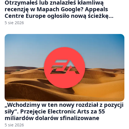
Otrzymałeś lub znalazłeś kłamliwą
recenzję w Mapach Google? Appeals
Centre Europe ogłosiło nową ścieżkę
odwoławczą dla firm i konsumentów
5 sie 2026
„Wchodzimy w ten nowy rozdział z pozycji
siły”. Przejęcie Electronic Arts za 55
miliardów dolarów sfinalizowane
5 sie 2026