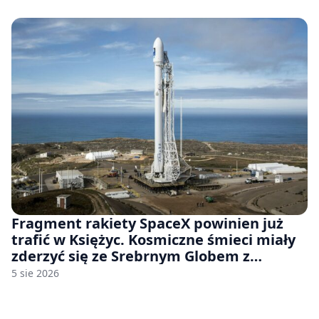
Fragment rakiety SpaceX powinien już
trafić w Księżyc. Kosmiczne śmieci miały
zderzyć się ze Srebrnym Globem z
prędkością 8690 km/h
5 sie 2026