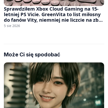
Sprawdziłem Xbox Cloud Gaming na 15-
letniej PS Vicie. GreenVita to list miłosny
do fanów Vity, niemniej nie liczcie na zbyt
wiele [FELIETON]
5 sie 2026
Może Ci się spodobać