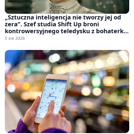
„Sztuczna inteligencja nie tworzy jej od
zera”. Szef studia Shift Up broni
kontrowersyjnego teledysku z bohaterką
Stellar Blade: Blood Rain
5 sie 2026