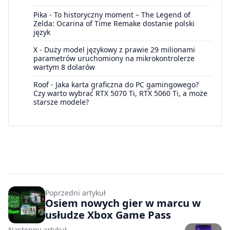
Pika
-
To historyczny moment – The Legend of
Zelda: Ocarina of Time Remake dostanie polski
język
X
-
Duży model językowy z prawie 29 milionami
parametrów uruchomiony na mikrokontrolerze
wartym 8 dolarów
Roof
-
Jaka karta graficzna do PC gamingowego?
Czy warto wybrać RTX 5070 Ti, RTX 5060 Ti, a może
starsze modele?
Poprzedni artykuł
Osiem nowych gier w marcu w
usłudze Xbox Game Pass
Następny artykuł