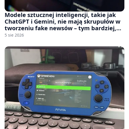
Modele sztucznej inteligencji, takie jak
ChatGPT i Gemini, nie mają skrupułów w
tworzeniu fake newsów – tym bardziej,
jeśli rozmawiasz z nimi po polsku
5 sie 2026