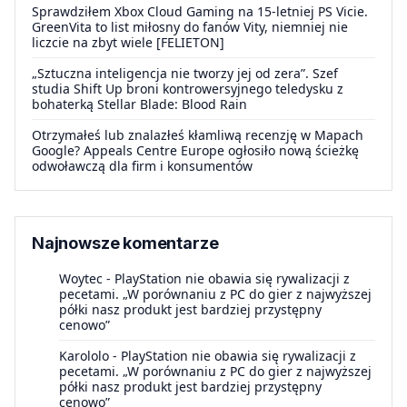
Sprawdziłem Xbox Cloud Gaming na 15-letniej PS Vicie.
GreenVita to list miłosny do fanów Vity, niemniej nie
liczcie na zbyt wiele [FELIETON]
„Sztuczna inteligencja nie tworzy jej od zera”. Szef
studia Shift Up broni kontrowersyjnego teledysku z
bohaterką Stellar Blade: Blood Rain
Otrzymałeś lub znalazłeś kłamliwą recenzję w Mapach
Google? Appeals Centre Europe ogłosiło nową ścieżkę
odwoławczą dla firm i konsumentów
Najnowsze komentarze
Woytec
-
PlayStation nie obawia się rywalizacji z
pecetami. „W porównaniu z PC do gier z najwyższej
półki nasz produkt jest bardziej przystępny
cenowo”
Karololo
-
PlayStation nie obawia się rywalizacji z
pecetami. „W porównaniu z PC do gier z najwyższej
półki nasz produkt jest bardziej przystępny
cenowo”