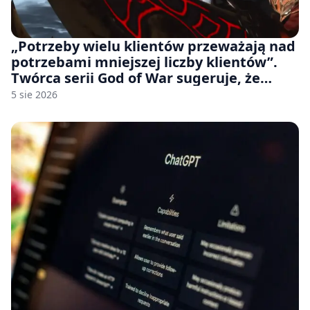
„Potrzeby wielu klientów przeważają nad
potrzebami mniejszej liczby klientów”.
Twórca serii God of War sugeruje, że
rozumie, dlaczego Sony rezygnuje z gier
5 sie 2026
na płytach