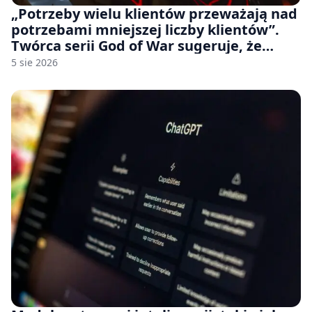
„Potrzeby wielu klientów przeważają nad
potrzebami mniejszej liczby klientów”.
Twórca serii God of War sugeruje, że
rozumie, dlaczego Sony rezygnuje z gier
5 sie 2026
na płytach