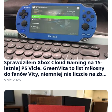
Sprawdziłem Xbox Cloud Gaming na 15-
letniej PS Vicie. GreenVita to list miłosny
do fanów Vity, niemniej nie liczcie na zbyt
wiele [FELIETON]
5 sie 2026