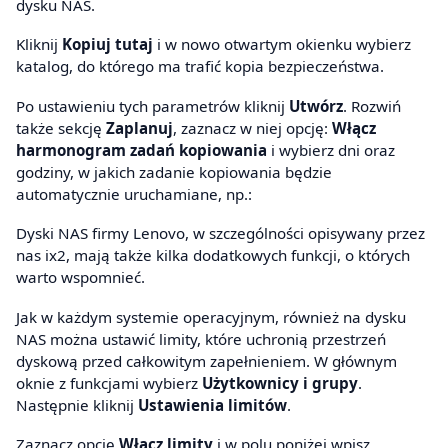
dysku NAS.
Kliknij
Kopiuj tutaj
i w nowo otwartym okienku wybierz
katalog, do którego ma trafić kopia bezpieczeństwa.
Po ustawieniu tych parametrów kliknij
Utwórz
. Rozwiń
także sekcję
Zaplanuj
, zaznacz w niej opcję:
Włącz
harmonogram zadań kopiowania
i wybierz dni oraz
godziny, w jakich zadanie kopiowania będzie
automatycznie uruchamiane, np.:
Dyski NAS firmy Lenovo, w szczególności opisywany przez
nas ix2, mają także kilka dodatkowych funkcji, o których
warto wspomnieć.
Jak w każdym systemie operacyjnym, również na dysku
NAS można ustawić limity, które uchronią przestrzeń
dyskową przed całkowitym zapełnieniem. W głównym
oknie z funkcjami wybierz
Użytkownicy i grupy
.
Następnie kliknij
Ustawienia limitów
.
Zaznacz opcję
Włącz limity
i w polu poniżej wpisz