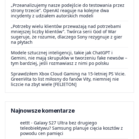
„Przeanalizujemy nasze podejście do testowania przez
strony trzecie”. OpenAI reaguje na kolejne dwa
incydenty z udziałem autorskich modeli
„Potrzeby wielu klientów przeważają nad potrzebami
mniejszej liczby klientów”. Twórca serii God of War
sugeruje, że rozumie, dlaczego Sony rezygnuje z gier
na płytach
Modele sztucznej inteligencji, takie jak ChatGPT i
Gemini, nie mają skrupułów w tworzeniu fake newsów –
tym bardziej, jeśli rozmawiasz z nimi po polsku
Sprawdziłem Xbox Cloud Gaming na 15-letniej PS Vicie.
GreenVita to list miłosny do fanów Vity, niemniej nie
liczcie na zbyt wiele [FELIETON]
Najnowsze komentarze
eettt
-
Galaxy S27 Ultra bez drugiego
teleobiektywu? Samsung planuje cięcia kosztów z
powodu cen pamięci