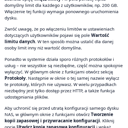
domyślny limit dla każdego z użytkowników, np. 200 GB.
Włączenie tej funkcji wymaga ponownego uruchomienia
dysku.
Zwróć uwagę, że po włączeniu limitów w ustawieniach
dotyczących użytkowników pojawi się pole
Wartość
limitu danych
. W ten sposób można ustalić dla danej
osoby limit inny niż wartość domyślna.
Ponadto w systemie działa sporo różnych protokołów i
usług – nie wszystkie są niezbędne, część można spokojnie
wyłączyć. W głównym oknie z funkcjami otwórz sekcję
Protokoły
. Następnie w oknie o tej samej nazwie wyłącz
te protokoły, których nie używasz. W wielu przypadkach
niezbędny jest tylko dostęp przez HTTP, a także funkcja
udostępniania plików.
Aby uchronić się przed utratą konfiguracji samego dysku
NAS, w głównym oknie z funkcjami otwórz
Tworzenie
kopii zapasowej i przywracanie konfiguracji
. Kliknij
opcję
Utwórz kopię zapasową konfiguracji
i wskaż