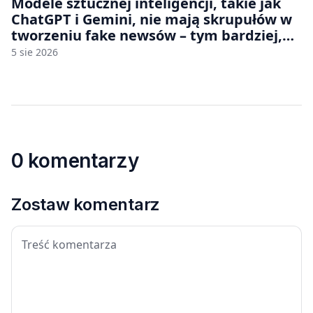
Modele sztucznej inteligencji, takie jak
ChatGPT i Gemini, nie mają skrupułów w
tworzeniu fake newsów – tym bardziej,
jeśli rozmawiasz z nimi po polsku
5 sie 2026
0 komentarzy
Zostaw komentarz