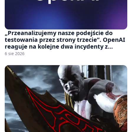
„Przeanalizujemy nasze podejście do
testowania przez strony trzecie”. OpenAI
reaguje na kolejne dwa incydenty z
udziałem autorskich modeli
6 sie 2026