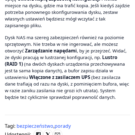
miejsce na dysku, gdzie ma trafić kopia. Jeśli kiedyś zajdzie
potrzeba ponownego skonfigurowania dysku, zestaw
własnych ustawień będziesz mógł wczytać z tak
zapisanego pliku.
Dysk NAS ma szereg zabezpieczeń również na poziomie
sprzętowym. Nie trzeba w nie ingerować, ale możesz
otworzyć
Zarządzanie napędami
, by je przejrzeć. Widać,
że dyski pracują w lustrzanej konfiguracji, np.
Lustro
(RAID 1)
(na dwóch dyskach urządzenia przechowywana
jest ta sama kopia danych), a bufor zapisu działa w
ustawieniu
Włączone z zasilaczem UPS
(bez zasilacza
dane trafiają od razu na dyski, z pominięciem bufora, więc
w razie zaniku zasilania nie grozi ich utrata). System
będzie też cyklicznie sprawdzał poprawność danych.
Tagi:
bezpieczeństwo
,
porady
Udostępnij: