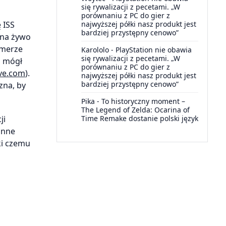
się rywalizacji z pecetami. „W
porównaniu z PC do gier z
najwyższej półki nasz produkt jest
 ISS
bardziej przystępny cenowo”
 na żywo
amerze
Karololo
-
PlayStation nie obawia
się rywalizacji z pecetami. „W
z mógł
porównaniu z PC do gier z
ve.com
).
najwyższej półki nasz produkt jest
bardziej przystępny cenowo”
zna, by
Pika
-
To historyczny moment –
The Legend of Zelda: Ocarina of
ji
Time Remake dostanie polski język
inne
ki czemu