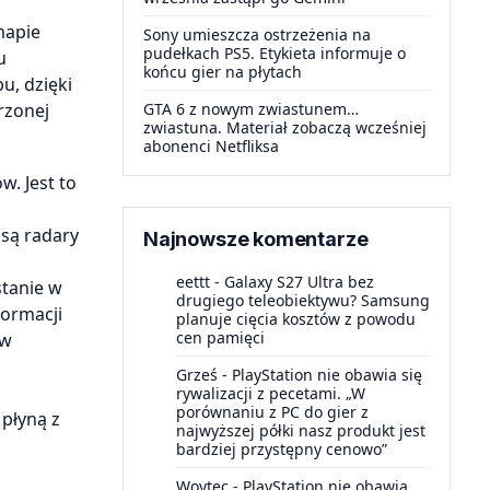
mapie
Sony umieszcza ostrzeżenia na
pudełkach PS5. Etykieta informuje o
u
końcu gier na płytach
u, dzięki
rzonej
GTA 6 z nowym zwiastunem…
zwiastuna. Materiał zobaczą wcześniej
abonenci Netfliksa
w. Jest to
 są radary
Najnowsze komentarze
eettt
-
Galaxy S27 Ultra bez
stanie w
drugiego teleobiektywu? Samsung
formacji
planuje cięcia kosztów z powodu
cen pamięci
ów
Grześ
-
PlayStation nie obawia się
rywalizacji z pecetami. „W
porównaniu z PC do gier z
płyną z
najwyższej półki nasz produkt jest
bardziej przystępny cenowo”
Woytec
-
PlayStation nie obawia