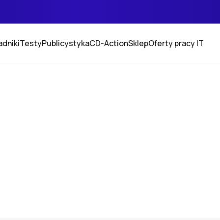
adniki
Testy
Publicystyka
CD-Action
Sklep
Oferty pracy IT