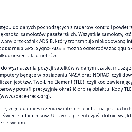
stępu do danych pochodzących z radarów kontroli powietrz
iększości samolotów pasażerskich. Wszystkie samoloty, któ
wany przekaźnik ADS-B, który transmituje niekodowaną in
 odbiornika GPS. Sygnał ADS-B można odbierać w zasięgu ok
lkudziesięciu kilometrów.
do wyznaczenia pozycji satelitów w danym czasie, muszą z
rkomputery będące w posiadaniu NASA oraz NORAD, czyli do
czeń jest tzw. Two-Line Element (TLE), czyli kod zawierając
owy potrafi precyzyjnie określić orbitę obiektu. Kody TLE
(
www.space-track.org
).
ne, więc do umieszczenia w internecie informacji o ruchu 
 świecie odbiorników. Utrzymują je entuzjaści lotnictwa, k
e serwisom.