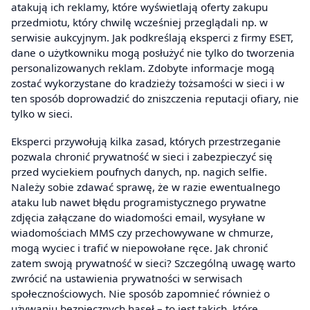
atakują ich reklamy, które wyświetlają oferty zakupu
przedmiotu, który chwilę wcześniej przeglądali np. w
serwisie aukcyjnym. Jak podkreślają eksperci z firmy ESET,
dane o użytkowniku mogą posłużyć nie tylko do tworzenia
personalizowanych reklam. Zdobyte informacje mogą
zostać wykorzystane do kradzieży tożsamości w sieci i w
ten sposób doprowadzić do zniszczenia reputacji ofiary, nie
tylko w sieci.
Eksperci przywołują kilka zasad, których przestrzeganie
pozwala chronić prywatność w sieci i zabezpieczyć się
przed wyciekiem poufnych danych, np. nagich selfie.
Należy sobie zdawać sprawę, że w razie ewentualnego
ataku lub nawet błędu programistycznego prywatne
zdjęcia załączane do wiadomości email, wysyłane w
wiadomościach MMS czy przechowywane w chmurze,
mogą wyciec i trafić w niepowołane ręce. Jak chronić
zatem swoją prywatność w sieci? Szczególną uwagę warto
zwrócić na ustawienia prywatności w serwisach
społecznościowych. Nie sposób zapomnieć również o
używaniu bezpiecznych haseł – to jest takich, które