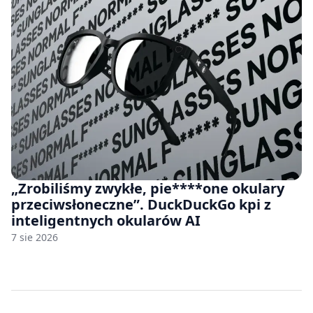
„Zrobiliśmy zwykłe, pie****one okulary
przeciwsłoneczne”. DuckDuckGo kpi z
inteligentnych okularów AI
7 sie 2026