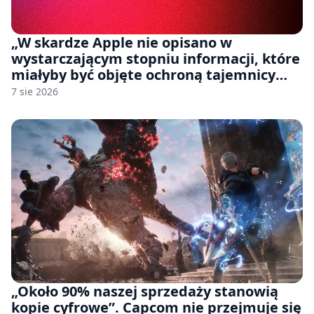
„W skardze Apple nie opisano w
wystarczającym stopniu informacji, które
miałyby być objęte ochroną tajemnicy
handlowej”. OpenAI żąda odrzucenia
7 sie 2026
pozwu
„Około 90% naszej sprzedaży stanowią
kopie cyfrowe”. Capcom nie przejmuje się