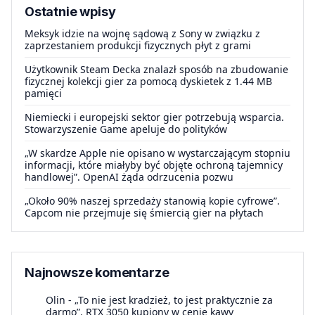
Ostatnie wpisy
Meksyk idzie na wojnę sądową z Sony w związku z
zaprzestaniem produkcji fizycznych płyt z grami
Użytkownik Steam Decka znalazł sposób na zbudowanie
fizycznej kolekcji gier za pomocą dyskietek z 1.44 MB
pamięci
Niemiecki i europejski sektor gier potrzebują wsparcia.
Stowarzyszenie Game apeluje do polityków
„W skardze Apple nie opisano w wystarczającym stopniu
informacji, które miałyby być objęte ochroną tajemnicy
handlowej”. OpenAI żąda odrzucenia pozwu
„Około 90% naszej sprzedaży stanowią kopie cyfrowe”.
Capcom nie przejmuje się śmiercią gier na płytach
Najnowsze komentarze
Olin
-
„To nie jest kradzież, to jest praktycznie za
darmo”. RTX 3050 kupiony w cenie kawy