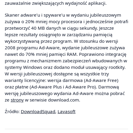
zauważalnie zwiększających wydajność aplikacji.
Skaner adware’u i spyware’u w wydaniu jubileuszowym
zużywa o 20% mniej mocy procesora i jednocześnie potrafi
przetworzyć 40 MB danych w ciągu sekundy. Jeszcze
lepsze rezultaty osiągnięto w zarządzaniu pamięcią
wykorzystywaną przez program. W stosunku do wersji
2008 programu Ad-Aware, wydanie jubileuszowe zużywa
nawet do 70% mniej pamięci RAM. Poprawiono integrację
programu z mechanizmem zabezpieczeń wbudowanych w
systemy Windows oraz dodano moduł usuwający rootkity.
W wersji jubileuszowej dostępne są wszystkie trzy
warianty licencyjne: wersja darmowa (Ad-Aware Free)
oraz płatne (Ad-Aware Plus i Ad-Aware Pro). Darmową
wersję jubileuszowego wydania Ad-Aware można pobrać
ze
strony
w serwisie download.com.
Źródło:
DownloadSquad
,
Lavasoft