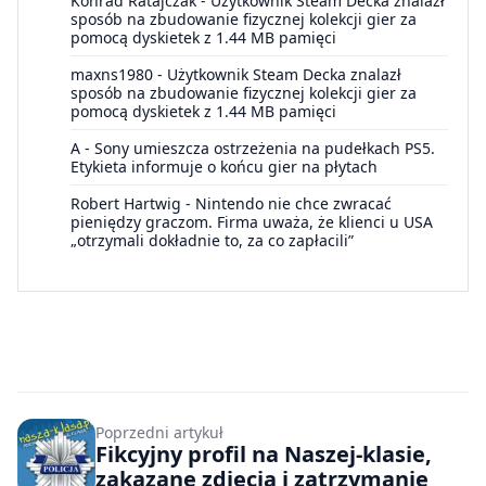
Konrad Ratajczak
-
Użytkownik Steam Decka znalazł
sposób na zbudowanie fizycznej kolekcji gier za
pomocą dyskietek z 1.44 MB pamięci
maxns1980
-
Użytkownik Steam Decka znalazł
sposób na zbudowanie fizycznej kolekcji gier za
pomocą dyskietek z 1.44 MB pamięci
A
-
Sony umieszcza ostrzeżenia na pudełkach PS5.
Etykieta informuje o końcu gier na płytach
Robert Hartwig
-
Nintendo nie chce zwracać
pieniędzy graczom. Firma uważa, że klienci u USA
„otrzymali dokładnie to, za co zapłacili”
Poprzedni artykuł
Fikcyjny profil na Naszej-klasie,
zakazane zdjęcia i zatrzymanie