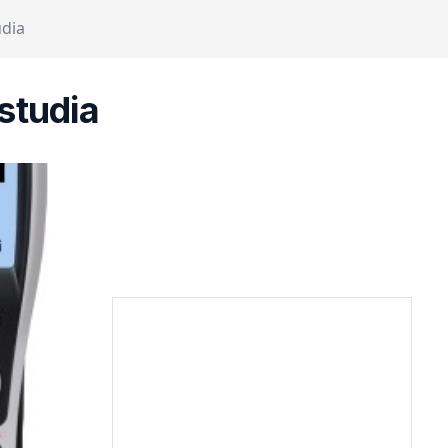
udia
studia