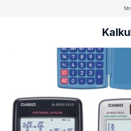
St
Kalku