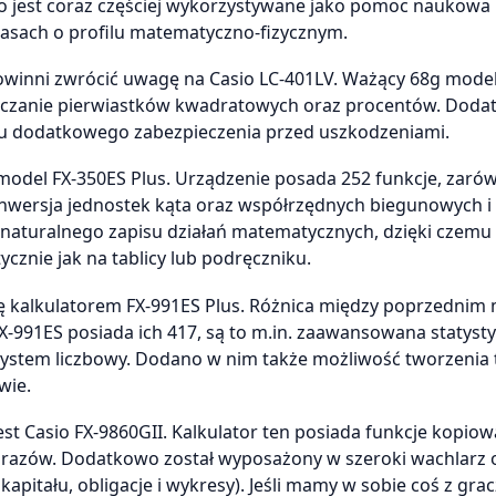
e to jest coraz częściej wykorzystywane jako pomoc naukowa
 klasach o profilu matematyczno-fizycznym.
owinni zwrócić uwagę na Casio LC-401LV. Ważący 68g mode
iczanie pierwiastków kwadratowych oraz procentów. Dod
lu dodatkowego zabezpieczenia przed uszkodzeniami.
 model FX-350ES Plus. Urządzenie posada 252 funkcje, zaró
nwersja jednostek kąta oraz współrzędnych biegunowych i
aturalnego zapisu działań matematycznych, dzięki czemu 
cznie jak na tablicy lub podręczniku.
ię kalkulatorem FX-991ES Plus. Różnica między poprzedni
FX-991ES posiada ich 417, są to m.in. zaawansowana statysty
ystem liczbowy. Dodano w nim także możliwość tworzenia t
wie.
t Casio FX-9860GII. Kalkulator ten posiada funkcje kopiow
brazów. Dodatkowo został wyposażony w szeroki wachlarz 
apitału, obligacje i wykresy). Jeśli mamy w sobie coś z gracz