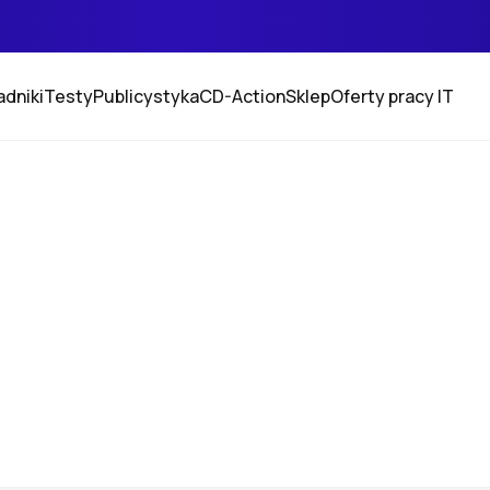
adniki
Testy
Publicystyka
CD-Action
Sklep
Oferty pracy IT