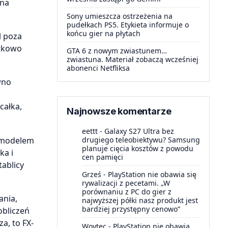
 na
Sony umieszcza ostrzeżenia na
pudełkach PS5. Etykieta informuje o
końcu gier na płytach
l poza
atkowo
GTA 6 z nowym zwiastunem…
zwiastuna. Materiał zobaczą wcześniej
abonenci Netfliksa
wno
całka,
Najnowsze komentarze
eettt
-
Galaxy S27 Ultra bez
m modelem
drugiego teleobiektywu? Samsung
planuje cięcia kosztów z powodu
ka i
cen pamięci
ablicy
Grześ
-
PlayStation nie obawia się
rywalizacji z pecetami. „W
porównaniu z PC do gier z
ania,
najwyższej półki nasz produkt jest
bardziej przystępny cenowo”
obliczeń
a, to FX-
Woytec
-
PlayStation nie obawia