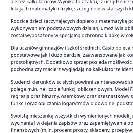
ale też kalkulatorów. Wynika to z faktu, iż urządzeni
lekcjach matematyki i fizyki, szczególnie w starszych
Rodzice dzieci zaczynających dopiero z matematyką p
wykonywaniem podstawowych działań, umożliwia obl
został wyposażony w specjalną ochronną klapkę w ce
Dla uczniów gimnazjów i szkół średnich, Casio poleca
podstawowe jak i dużo bardziej zaawansowane jak ko
prostokątnych. Dodatkowo sprzęt posiada możliwość n
pochodna czy macierz wyglądają na kalkulatorze identy
Studenci kierunków ścisłych powinni zainteresować s
polega m.in. na liczbie funkcji obliczeniowych. Model 
regresja oraz binarny, ósemkowy oraz szesnastkowy s
funkcji oraz obliczania logarytmów o dowolnej podsta
Swoistą mieszanką wszystkich wymienionych modeli jes
wycinania i wklejania zapisów oraz zapamiętywania o
finansowych (m.in. procent prosty, składany, przepływ k