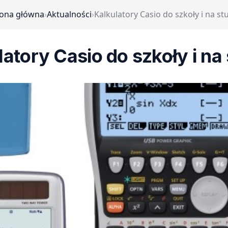
rona główna
›
Aktualności
›
Kalkulatory Casio do szkoły i na st
latory Casio do szkoły i na 