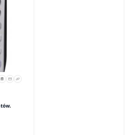
ntów.