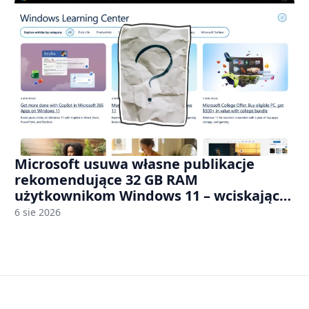
Microsoft usuwa własne publikacje
rekomendujące 32 GB RAM
użytkownikom Windows 11 – wciskając
nam przy tym komputery z 8 GB RAM po
6 sie 2026
zawyżonych cenach