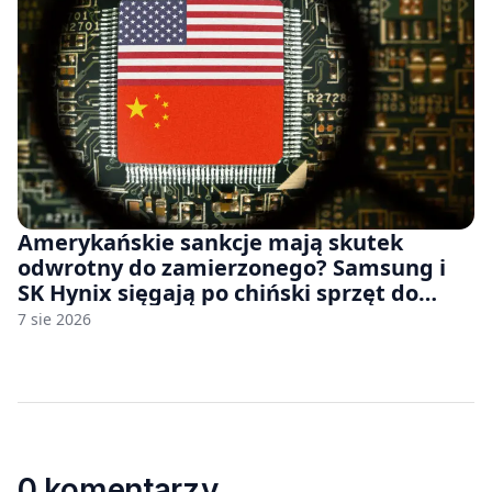
Amerykańskie sankcje mają skutek
odwrotny do zamierzonego? Samsung i
SK Hynix sięgają po chiński sprzęt do
fabryk chipów
7 sie 2026
0 komentarzy