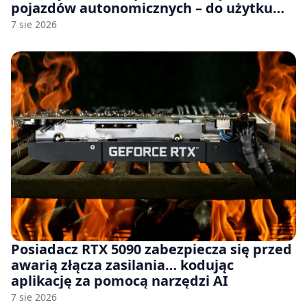
pojazdów autonomicznych – do użytku
komercyjnego
7 sie 2026
Posiadacz RTX 5090 zabezpiecza się przed
awarią złącza zasilania… kodując
aplikację za pomocą narzędzi AI
7 sie 2026