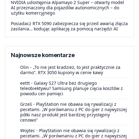
NVIDIA udostępnia Alpamayo 2 Super – otwarty model
AI przeznaczony dla pojazdów autonomicznych – do
użytku komercyjnego
Posiadacz RTX 5090 zabezpiecza się przed awarią złącza
zasilania… kodując aplikację za pomocą narzędzi AI
Najnowsze komentarze
Olin
-
„To nie jest kradzież, to jest praktycznie za
darmo”. RTX 3050 kupiony w cenie kawy
eettt
-
Galaxy S27 Ultra bez drugiego
teleobiektywu? Samsung planuje cięcia kosztów z
powodu cen pamięci
Grześ
-
PlayStation nie obawia się rywalizacji z
pecetami. „W porównaniu z PC do gier z najwyższej
półki nasz produkt jest bardziej przystępny
cenowo”
Woytec
-
PlayStation nie obawia się rywalizacji z
pecetami. „W porównaniu z PC do gier z najwyższej