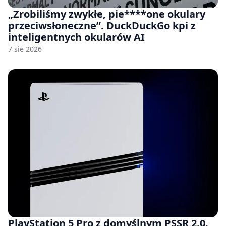
„Zrobiliśmy zwykłe, pie****one okulary
przeciwsłoneczne”. DuckDuckGo kpi z
inteligentnych okularów AI
7 sie 2026
PlayStation 5 Pro z domyślnym PSSR 2.0.