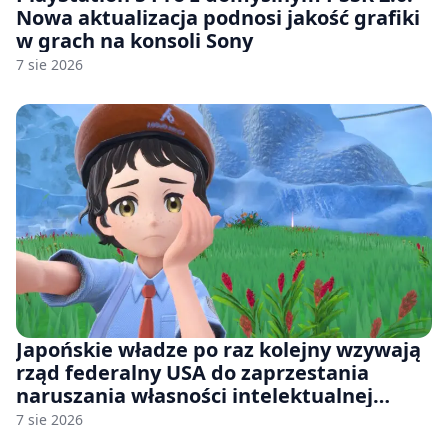
Nowa aktualizacja podnosi jakość grafiki
w grach na konsoli Sony
7 sie 2026
Japońskie władze po raz kolejny wzywają
rząd federalny USA do zaprzestania
naruszania własności intelektualnej
japońskich gier i anime
7 sie 2026