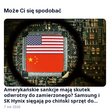
Może Ci się spodobać
Amerykańskie sankcje mają skutek
odwrotny do zamierzonego? Samsung i
SK Hynix sięgają po chiński sprzęt do
fabryk chipów
7 sie 2026