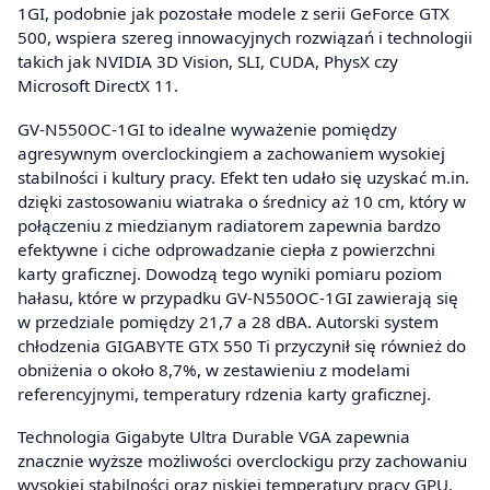
1GI, podobnie jak pozostałe modele z serii GeForce GTX
500, wspiera szereg innowacyjnych rozwiązań i technologii
takich jak NVIDIA 3D Vision, SLI, CUDA, PhysX czy
Microsoft DirectX 11.
GV-N550OC-1GI to idealne wyważenie pomiędzy
agresywnym overclockingiem a zachowaniem wysokiej
stabilności i kultury pracy. Efekt ten udało się uzyskać m.in.
dzięki zastosowaniu wiatraka o średnicy aż 10 cm, który w
połączeniu z miedzianym radiatorem zapewnia bardzo
efektywne i ciche odprowadzanie ciepła z powierzchni
karty graficznej. Dowodzą tego wyniki pomiaru poziom
hałasu, które w przypadku GV-N550OC-1GI zawierają się
w przedziale pomiędzy 21,7 a 28 dBA. Autorski system
chłodzenia GIGABYTE GTX 550 Ti przyczynił się również do
obniżenia o około 8,7%, w zestawieniu z modelami
referencyjnymi, temperatury rdzenia karty graficznej.
Technologia Gigabyte Ultra Durable VGA zapewnia
znacznie wyższe możliwości overclockigu przy zachowaniu
wysokiej stabilności oraz niskiej temperatury pracy GPU.