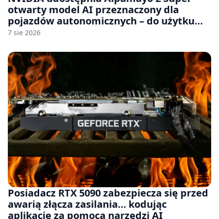
otwarty model AI przeznaczony dla
pojazdów autonomicznych – do użytku
komercyjnego
7 sie 2026
Posiadacz RTX 5090 zabezpiecza się przed
awarią złącza zasilania… kodując
aplikację za pomocą narzędzi AI