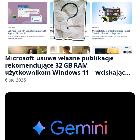
Microsoft usuwa własne publikacje
rekomendujące 32 GB RAM
użytkownikom Windows 11 – wciskając
nam przy tym komputery z 8 GB RAM po
6 sie 2026
zawyżonych cenach