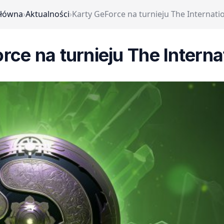
główna
›
Aktualności
›
Karty GeForce na turnieju The Internati
rce na turnieju The Interna