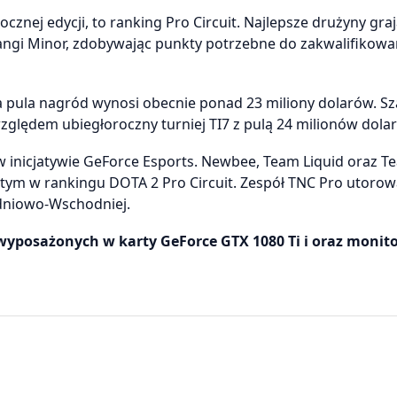
nej edycji, to ranking Pro Circuit. Najlepsze drużyny gra
rangi Minor, zdobywając punkty potrzebne do zakwalifikowan
a pula nagród wynosi obecnie ponad 23 miliony dolarów. Sza
ględem ubiegłoroczny turniej TI7 z pulą 24 milionów dola
w inicjatywie GeForce Esports. Newbee, Team Liquid oraz T
tym w rankingu DOTA 2 Pro Circuit. Zespół TNC Pro utorow
udniowo-Wschodniej.
posażonych w karty GeForce GTX 1080 Ti i oraz monito