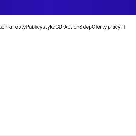
adniki
Testy
Publicystyka
CD-Action
Sklep
Oferty pracy IT