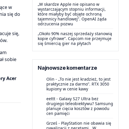
„W skardze Apple nie opisano w
jące w
wystarczającym stopniu informacji,
ia się do
które miałyby być objęte ochroną
tajemnicy handlowej”. OpenAI żąda
odrzucenia pozwu
cuje się,
„Około 90% naszej sprzedaży stanowią
kopie cyfrowe”. Capcom nie przejmuje
rów.
się śmiercią gier na płytach
eam
ał sobie
Najnowsze komentarze
ry Acer
Olin
-
„To nie jest kradzież, to jest
praktycznie za darmo”. RTX 3050
kupiony w cenie kawy
eettt
-
Galaxy S27 Ultra bez
drugiego teleobiektywu? Samsung
planuje cięcia kosztów z powodu
cen pamięci
Grześ
-
PlayStation nie obawia się
rywalizacji z pecetami. „W