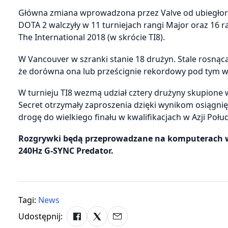
Główna zmiana wprowadzona przez Valve od ubiegłorocz
DOTA 2 walczyły w 11 turniejach rangi Major oraz 16 
The International 2018 (w skrócie TI8).
W Vancouver w szranki stanie 18 drużyn. Stale rosnąc
że dorówna ona lub prześcignie rekordowy pod tym wz
W turnieju TI8 wezmą udział cztery drużyny skupione 
Secret otrzymały zaproszenia dzięki wynikom osiągnię
drogę do wielkiego finału w kwalifikacjach w Azji Poł
Rozgrywki będą przeprowadzane na komputerach wy
240Hz G-SYNC Predator.
Tagi:
News
Udostępnij: