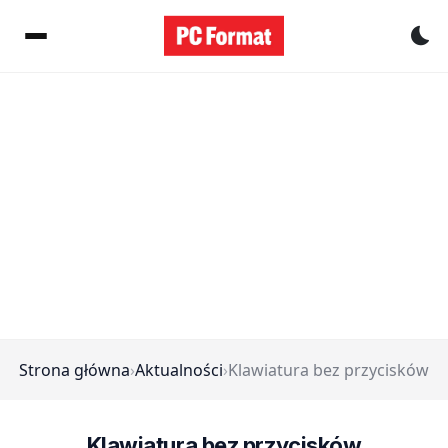
Pr
Strona główna
›
Aktualności
›
Klawiatura bez przycisków
Klawiatura bez przycisków