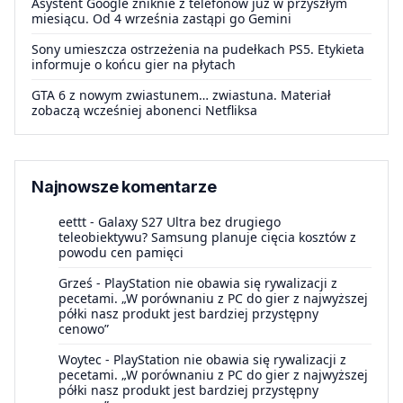
Asystent Google zniknie z telefonów już w przyszłym
miesiącu. Od 4 września zastąpi go Gemini
Sony umieszcza ostrzeżenia na pudełkach PS5. Etykieta
informuje o końcu gier na płytach
GTA 6 z nowym zwiastunem… zwiastuna. Materiał
zobaczą wcześniej abonenci Netfliksa
Najnowsze komentarze
eettt
-
Galaxy S27 Ultra bez drugiego
teleobiektywu? Samsung planuje cięcia kosztów z
powodu cen pamięci
Grześ
-
PlayStation nie obawia się rywalizacji z
pecetami. „W porównaniu z PC do gier z najwyższej
półki nasz produkt jest bardziej przystępny
cenowo”
Woytec
-
PlayStation nie obawia się rywalizacji z
pecetami. „W porównaniu z PC do gier z najwyższej
półki nasz produkt jest bardziej przystępny