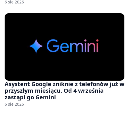
nam przy tym komputery z 8 GB RAM po
6 sie 2026
zawyżonych cenach
Asystent Google zniknie z telefonów już w
przyszłym miesiącu. Od 4 września
zastąpi go Gemini
6 sie 2026